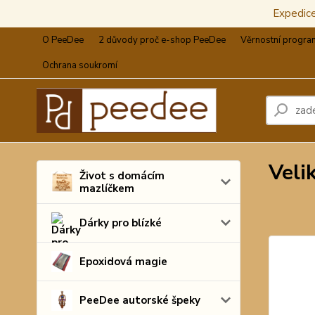
Expedic
O PeeDee
2 důvody proč e-shop PeeDee
Věrnostní progra
Ochrana soukromí
Veli
Život s domácím
mazlíčkem
Dárky pro blízké
Epoxidová magie
PeeDee autorské špeky