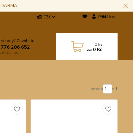
 ZDARMA.
Přihlášení
CZK
 si rady? Zavolejte.
0
ks
 776 286 652
za
0 Kč
, 8-16 hod.)
strana
z 1