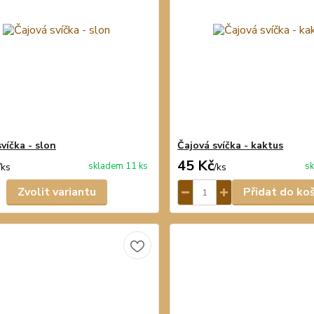
víčka - slon
Čajová svíčka - kaktus
45 Kč
skladem 11 ks
sk
/
ks
/
ks
Zvolit variantu
Přidat do ko