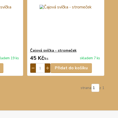
Čajová svíčka - stromeček
45 Kč
ladem 19 ks
skladem 7 ks
/
ks
Přidat do košíku
strana
z 1