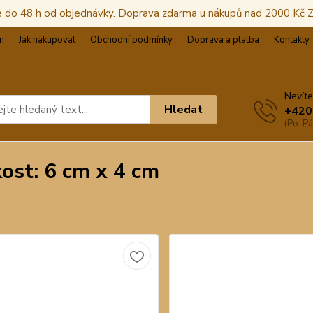
e do 48 h od objednávky. Doprava zdarma u nákupů nad 2000 Kč
m
Jak nakupovat
Obchodní podmínky
Doprava a platba
Kontakty
Nevíte
Hledat
+420
(Po-Pá
kost: 6 cm x 4 cm