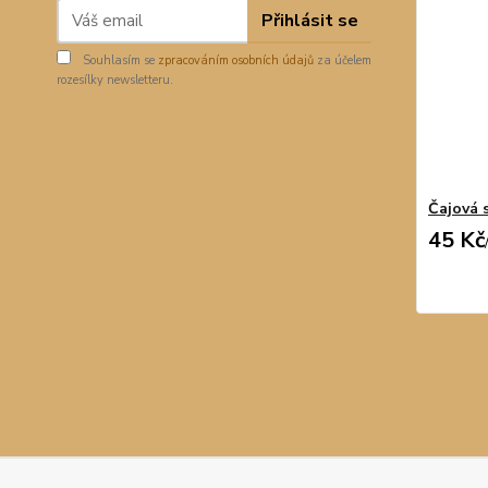
Přihlásit se
Souhlasím se
zpracováním osobních údajů
za účelem
rozesílky newsletteru.
Čajová s
45 Kč