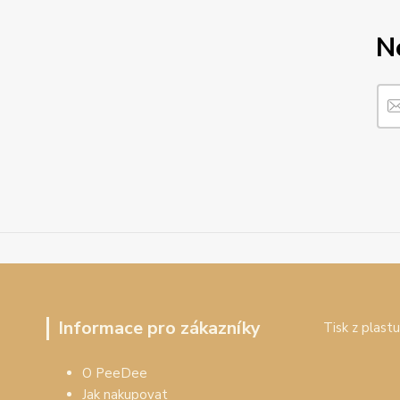
N
Informace pro zákazníky
Tisk z plastu
O PeeDee
Jak nakupovat