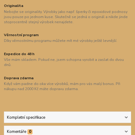
Originalita
Nebojte se originality. Výrobky jako např. šperky či epoxidové podnosy
jsou pouze po jednom kuse. Skutečně se jedná o originál a nikde jinde
stoprocentně stejný výrobek nenajdete.
Věrnostní program
Díky věrnostnímu programu můžete mít mé výrobky ještě levnější.
Expedice do 48 h
Vše mám skladem. Pokud ne, jsem schopna vyrobit a zaslat do dvou
dnů.
Doprava zdarma
Když vám padne do oka více výrobků, mám pro vás malý bonus. Při
nákupu nad 2000 Kč máte dopravu zdarma.
Kompletní specifikace
Komentáře
0