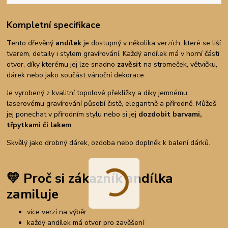
Kompletní specifikace
Tento dřevěný
andílek
je dostupný v několika verzích, které se liší
tvarem, detaily i stylem gravírování. Každý andílek má v horní části
otvor, díky kterému jej lze snadno
zavěsit
na stromeček, větvičku,
dárek nebo jako součást vánoční dekorace.
Je vyrobený z kvalitní topolové překližky a díky jemnému
laserovému gravírování působí čistě, elegantně a přírodně. Můžeš
jej ponechat v přírodním stylu nebo si jej
dozdobit barvami,
třpytkami či lakem
.
Skvělý jako drobný dárek, ozdoba nebo doplněk k balení dárků.
💛
Proč si zákazník andílka
zamiluje
více verzí na výběr
každý andílek má otvor pro zavěšení