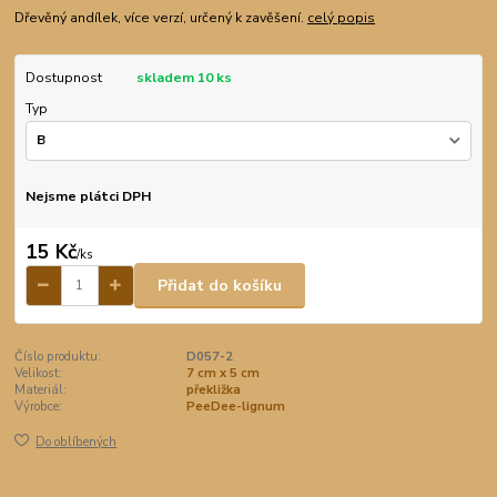
Dřevěný andílek, více verzí, určený k zavěšení.
celý popis
Dostupnost
skladem 10 ks
Typ
Nejsme plátci DPH
15 Kč
/
ks
Přidat do košíku
Číslo produktu:
D057-2
Velikost:
7 cm x 5 cm
Materiál:
překližka
Výrobce:
PeeDee-lignum
Do oblíbených