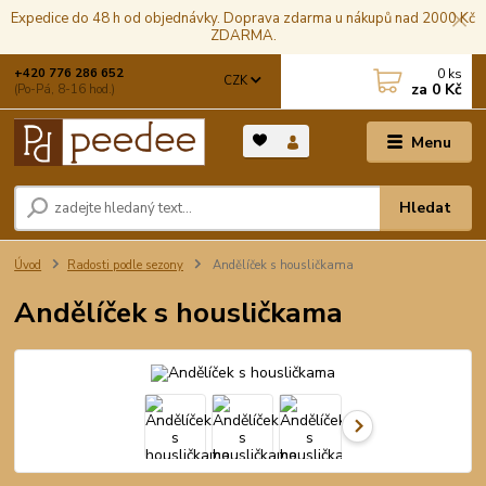
Expedice do 48 h od objednávky. Doprava zdarma u nákupů nad 2000 Kč
ZDARMA.
0
ks
+420 776 286 652
CZK
za
0 Kč
(Po-Pá, 8-16 hod.)
Menu
Hledat
Úvod
Radosti podle sezony
Andělíček s housličkama
Andělíček s housličkama