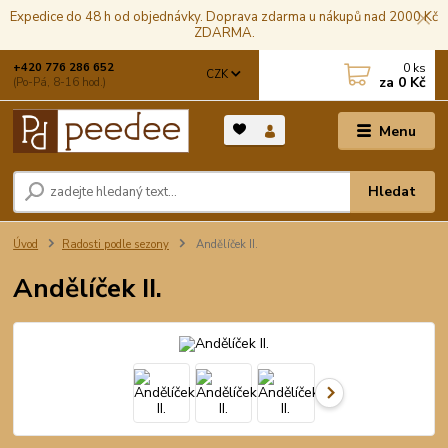
Expedice do 48 h od objednávky. Doprava zdarma u nákupů nad 2000 Kč
ZDARMA.
0
ks
+420 776 286 652
CZK
za
0 Kč
(Po-Pá, 8-16 hod.)
Menu
Hledat
Úvod
Radosti podle sezony
Andělíček II.
Andělíček II.