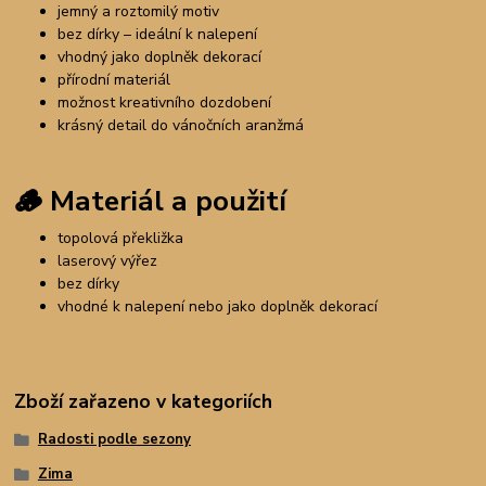
jemný a roztomilý motiv
bez dírky – ideální k nalepení
vhodný jako doplněk dekorací
přírodní materiál
možnost kreativního dozdobení
krásný detail do vánočních aranžmá
🪵
Materiál a použití
topolová překližka
laserový výřez
bez dírky
vhodné k nalepení nebo jako doplněk dekorací
Zboží zařazeno v kategoriích
Radosti podle sezony
Zima