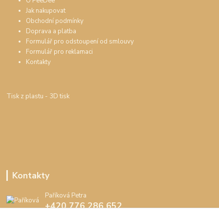
O PeeDee
Jak nakupovat
Obchodní podmínky
Doprava a platba
Formulář pro odstoupení od smlouvy
Formulář pro reklamaci
Kontakty
Tisk z plastu
- 3D tisk
Kontakty
Paříková Petra
+420 776 286 652
(Po-Pá, 8-16 hod.)