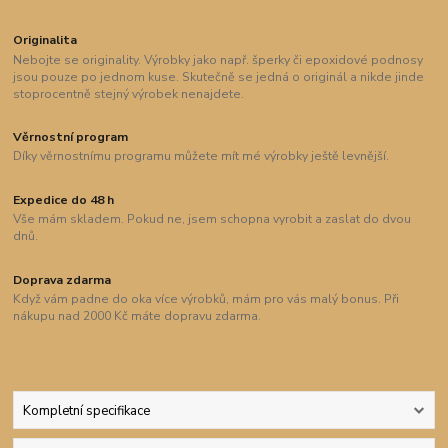
Originalita
Nebojte se originality. Výrobky jako např. šperky či epoxidové podnosy
jsou pouze po jednom kuse. Skutečně se jedná o originál a nikde jinde
stoprocentně stejný výrobek nenajdete.
Věrnostní program
Díky věrnostnímu programu můžete mít mé výrobky ještě levnější.
Expedice do 48 h
Vše mám skladem. Pokud ne, jsem schopna vyrobit a zaslat do dvou
dnů.
Doprava zdarma
Když vám padne do oka více výrobků, mám pro vás malý bonus. Při
nákupu nad 2000 Kč máte dopravu zdarma.
Kompletní specifikace