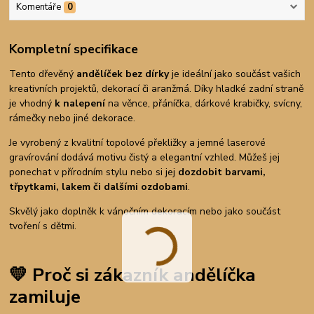
Komentáře
0
Kompletní specifikace
Tento dřevěný
andělíček bez dírky
je ideální jako součást vašich
kreativních projektů, dekorací či aranžmá. Díky hladké zadní straně
je vhodný
k nalepení
na věnce, přáníčka, dárkové krabičky, svícny,
rámečky nebo jiné dekorace.
Je vyrobený z kvalitní topolové překližky a jemné laserové
gravírování dodává motivu čistý a elegantní vzhled. Můžeš jej
ponechat v přírodním stylu nebo si jej
dozdobit barvami,
třpytkami, lakem či dalšími ozdobami
.
Skvělý jako doplněk k vánočním dekoracím nebo jako součást
tvoření s dětmi.
💛
Proč si zákazník andělíčka
zamiluje