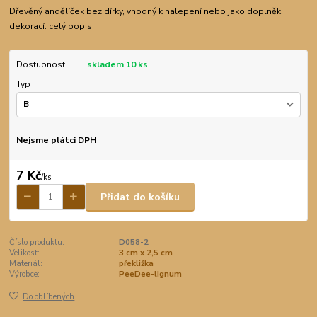
Dřevěný andělíček bez dírky, vhodný k nalepení nebo jako doplněk
dekorací.
celý popis
Dostupnost
skladem 10 ks
Typ
Nejsme plátci DPH
7 Kč
/
ks
Přidat do košíku
Číslo produktu:
D058-2
Velikost:
3 cm x 2,5 cm
Materiál:
překližka
Výrobce:
PeeDee-lignum
Do oblíbených