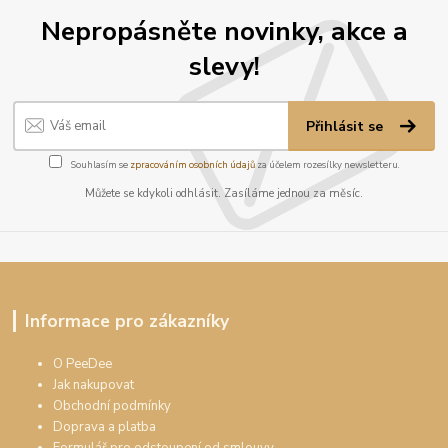
Nepropásněte novinky, akce a
slevy!
Přihlásit se
Souhlasím se
zpracováním osobních údajů
za účelem rozesílky newsletteru.
Můžete se kdykoli odhlásit. Zasíláme jednou za měsíc.
Informace pro zákazníky
O PeeDee
Jak nakupovat
Obchodní podmínky
Doprava a platba
Formulář pro odstoupení od smlouvy