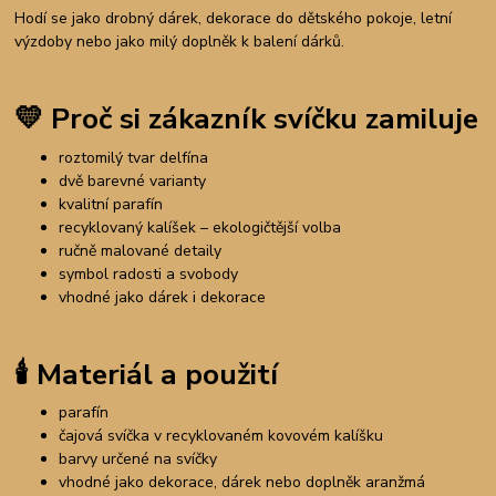
Hodí se jako drobný dárek, dekorace do dětského pokoje, letní
výzdoby nebo jako milý doplněk k balení dárků.
💛
Proč si zákazník svíčku zamiluje
roztomilý tvar delfína
dvě barevné varianty
kvalitní parafín
recyklovaný kalíšek – ekologičtější volba
ručně malované detaily
symbol radosti a svobody
vhodné jako dárek i dekorace
🕯️
Materiál a použití
parafín
čajová svíčka v recyklovaném kovovém kalíšku
barvy určené na svíčky
vhodné jako dekorace, dárek nebo doplněk aranžmá