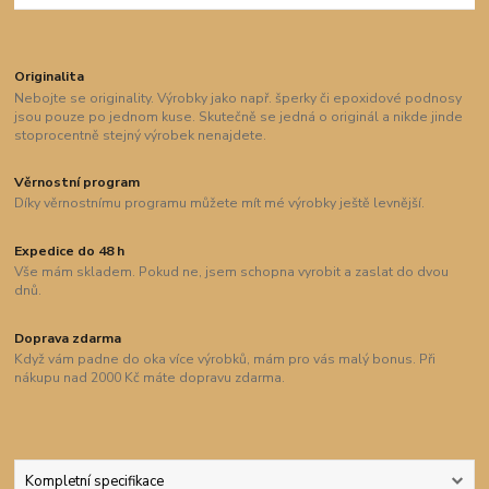
Originalita
Nebojte se originality. Výrobky jako např. šperky či epoxidové podnosy
jsou pouze po jednom kuse. Skutečně se jedná o originál a nikde jinde
stoprocentně stejný výrobek nenajdete.
Věrnostní program
Díky věrnostnímu programu můžete mít mé výrobky ještě levnější.
Expedice do 48 h
Vše mám skladem. Pokud ne, jsem schopna vyrobit a zaslat do dvou
dnů.
Doprava zdarma
Když vám padne do oka více výrobků, mám pro vás malý bonus. Při
nákupu nad 2000 Kč máte dopravu zdarma.
Kompletní specifikace