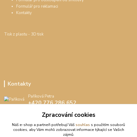
Formulář pro reklamaci
Kontakty
Tisk z plastu
- 3D tisk
Kontakty
Paříková Petra
+420 776 286 652
(Po-Pá, 8-16 hod.)
Zpracování cookies
info@peedee.cz
Náš e-shop a partneři potřebují Váš
souhlas
s použitím souborů
cookies, aby Vám mohli zobrazovat informace týkající se Vašich
zájmů.