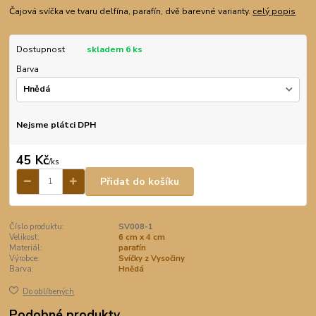
Čajová svíčka ve tvaru delfína, parafín, dvě barevné varianty.
celý popis
Dostupnost
skladem 6 ks
Barva
Nejsme plátci DPH
45 Kč
/
ks
Přidat do košíku
Číslo produktu:
SV008-1
Velikost:
6 cm x 4 cm
Materiál:
parafín
Výrobce:
Svíčky z Vysočiny
Barva:
Hnědá
Do oblíbených
Podobné produkty