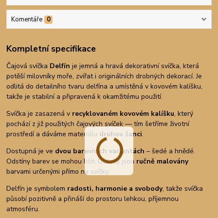
Komentáře
0
Kompletní specifikace
Čajová svíčka
Delfín
je jemná a hravá dekorativní svíčka, která
potěší milovníky moře, zvířat i originálních drobných dekorací. Je
odlitá do detailního tvaru delfína a umístěná v kovovém kalíšku,
takže je stabilní a připravená k okamžitému použití.
Svíčka je zasazená v
recyklovaném kovovém kalíšku
, který
pochází z již použitých čajových svíček — tím šetříme životní
prostředí a dáváme materiálu
druhou šanci
.
Dostupná je ve
dvou barevných variantách
– šedé a hnědé.
Odstíny barev se mohou lišit. Detaily jsou
ručně malovány
barvami určenými přímo na svíčky.
Delfín je symbolem
radosti, harmonie a svobody
, takže svíčka
působí pozitivně a přináší do prostoru lehkou, příjemnou
atmosféru.