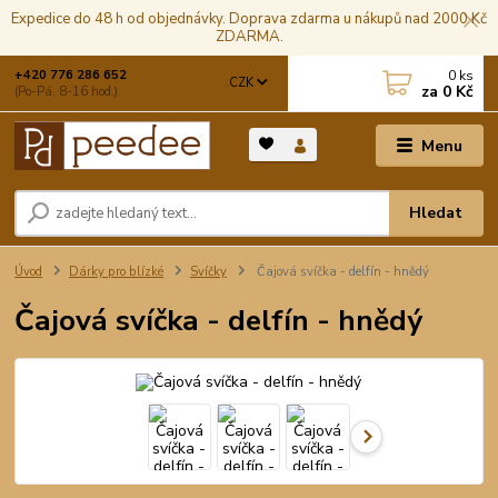
Expedice do 48 h od objednávky. Doprava zdarma u nákupů nad 2000 Kč
ZDARMA.
0
ks
+420 776 286 652
CZK
za
0 Kč
(Po-Pá, 8-16 hod.)
Menu
Hledat
Úvod
Dárky pro blízké
Svíčky
Čajová svíčka - delfín - hnědý
Čajová svíčka - delfín - hnědý