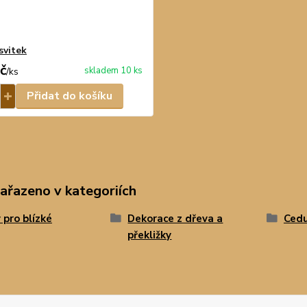
svitek
č
skladem 10 ks
/
ks
Přidat do košíku
zařazeno v kategoriích
 pro blízké
Dekorace z dřeva a
Cedu
překližky