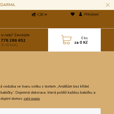
 ZDARMA.
Přihlášení
CZK
 si rady? Zavolejte.
0
ks
 776 286 652
za
0 Kč
, 8-16 hod.)
á cedulka ve tvaru svitku s textem „Andělům bez křídel
 babičky.“. Dojemná dekorace, která potěší každou babičku a
 doplní domov.
celý popis