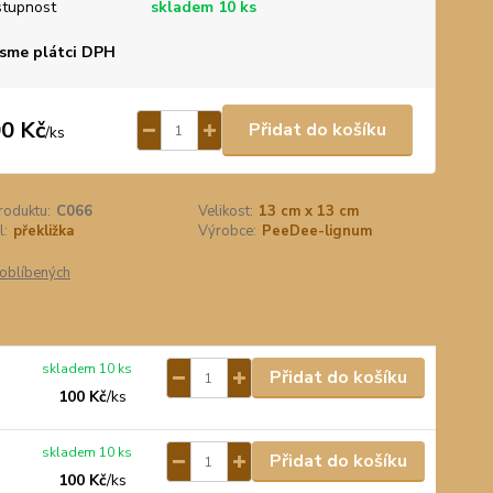
tupnost
skladem 10 ks
sme plátci DPH
0 Kč
Přidat do košíku
/
ks
roduktu:
C066
Velikost:
13 cm x 13 cm
l:
překližka
Výrobce:
PeeDee-lignum
oblíbených
skladem 10 ks
Přidat do košíku
100 Kč
/
ks
skladem 10 ks
Přidat do košíku
100 Kč
/
ks