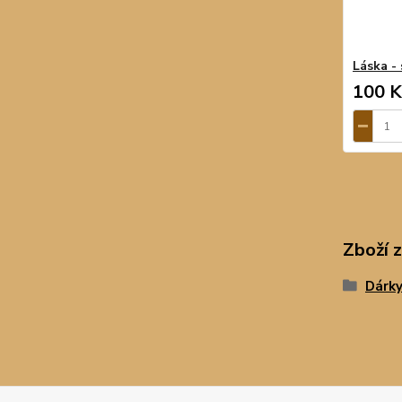
Láska - 
100 K
Zboží 
Dárky