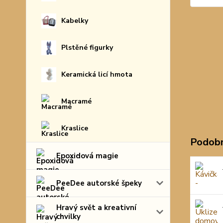
Kabelky
Plstěné figurky
Keramická licí hmota
Macramé
Kraslice
Podobn
Epoxidová magie
PeeDee autorské špeky
Hravý svět a kreativní
chvilky