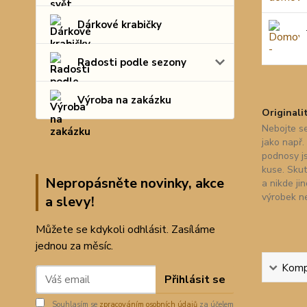
Dárkové krabičky
Radosti podle sezony
Výroba na zakázku
Originali
Nebojte se
jako např.
podnosy j
kuse. Skut
Nepropásněte novinky, akce
a nikde ji
výrobek n
a slevy!
Můžete se kdykoli odhlásit. Zasíláme
jednou za měsíc.
Kompl
Přihlásit se
Souhlasím se
zpracováním osobních údajů
za účelem