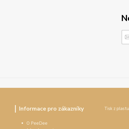
N
Informace pro zákazníky
Tisk z plastu
O PeeDee