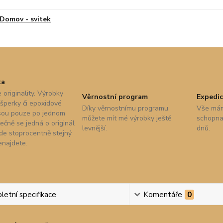
Domov - svitek
ta
 originality. Výrobky
Věrnostní program
Expedic
 šperky či epoxidové
Díky věrnostnímu programu
Vše mám
sou pouze po jednom
můžete mít mé výrobky ještě
schopna 
ečně se jedná o originál
levnější.
dnů.
nde stoprocentně stejný
enajdete.
etní specifikace
Komentáře
0