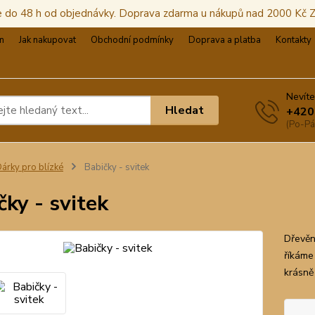
e do 48 h od objednávky. Doprava zdarma u nákupů nad 2000 Kč
m
Jak nakupovat
Obchodní podmínky
Doprava a platba
Kontakty
Nevíte
Hledat
+420
(Po-Pá
árky pro blízké
Babičky - svitek
čky - svitek
Dřevěn
říkáme
krásně