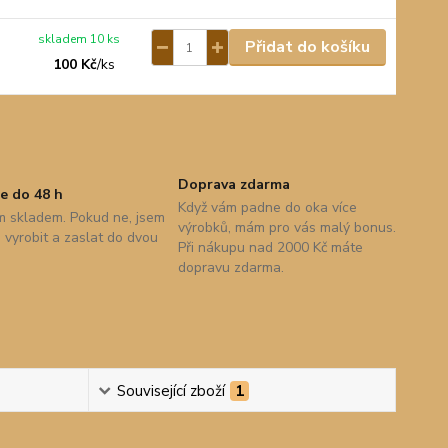
skladem 10 ks
Přidat do košíku
100 Kč
/
ks
Doprava zdarma
e do 48 h
Když vám padne do oka více
 skladem. Pokud ne, jsem
výrobků, mám pro vás malý bonus.
vyrobit a zaslat do dvou
Při nákupu nad 2000 Kč máte
dopravu zdarma.
Související zboží
1