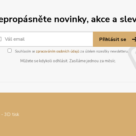
epropásněte novinky, akce a slev
Přihlásit se
Souhlasím se
zpracováním osobních údajů
za účelem rozesílky newsletteru.
Můžete se kdykoli odhlásit. Zasíláme jednou za měsíc.
- 3D tisk