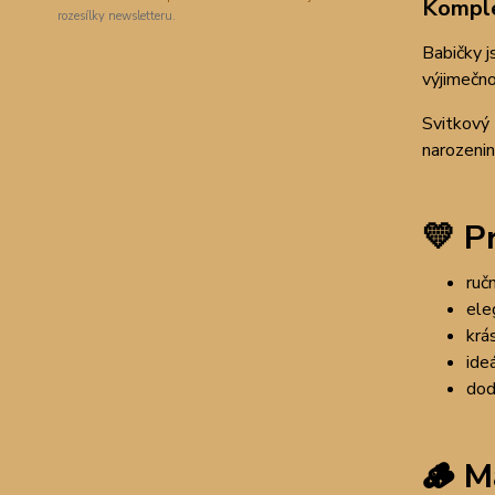
Komple
rozesílky newsletteru.
Babičky j
výjimečno
Svitkový 
narozenin
💛
Pr
ruč
ele
krá
ide
dod
🪵
Ma