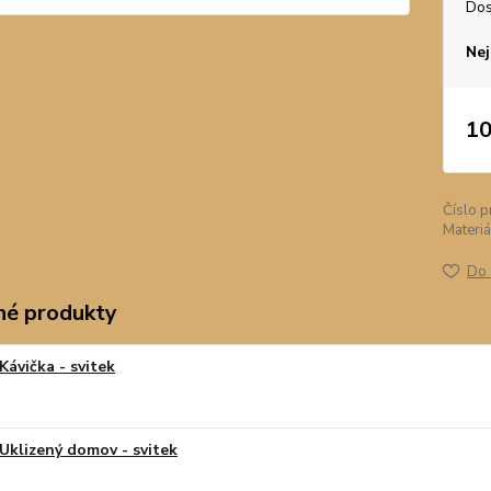
Dos
Nej
10
Číslo p
Materiá
Do 
é produkty
Kávička - svitek
Uklizený domov - svitek