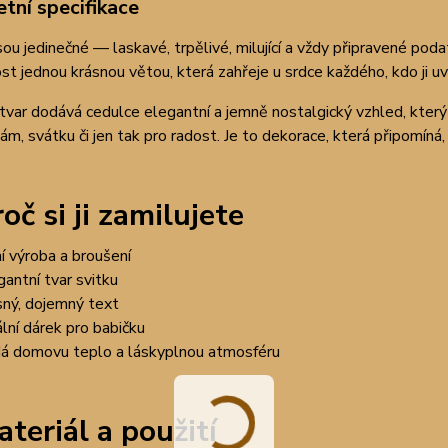
tní specifikace
sou jedinečné — laskavé, trpělivé, milující a vždy připravené pod
st jednou krásnou větou, která zahřeje u srdce každého, kdo ji uvi
tvar dodává cedulce elegantní a jemně nostalgický vzhled, který
ám, svátku či jen tak pro radost. Je to dekorace, která připomíná,
oč si ji zamilujete
ní výroba a broušení
gantní tvar svitku
sný, dojemný text
ální dárek pro babičku
á domovu teplo a láskyplnou atmosféru
teriál a použití