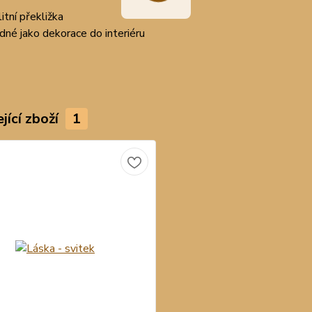
itní překližka
dné jako dekorace do interiéru
jící zboží
1