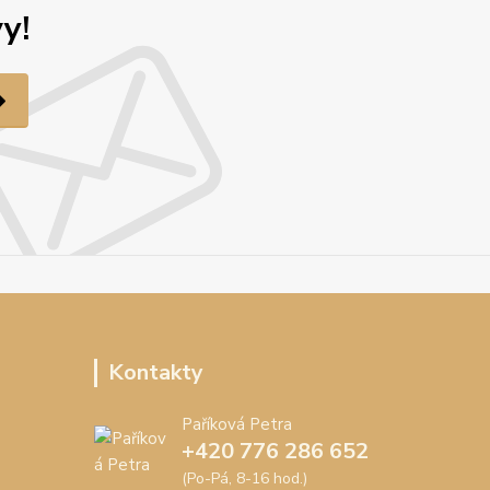
y!
Kontakty
Paříková Petra
+420 776 286 652
(Po-Pá, 8-16 hod.)