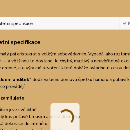
etní specifikace
tní specifikace
e malý psí aristokrat s velkým sebevědomím. Vypadá jako roztomi
ce — a většinou to dostane. Je chytrý, mazlivý a neuvěřitelně okou
e drobné, ale výrazné stvoření, které dokáže ovládnout celou 
„Jsem andílek“
dodá vašemu domovu špetku humoru a pobaví každé
co provádějí.
i zamilujete
ábím ji ve své dílně
dý kus pečlivě brousím a ručně dokončuji
ká dekorace do interiéru