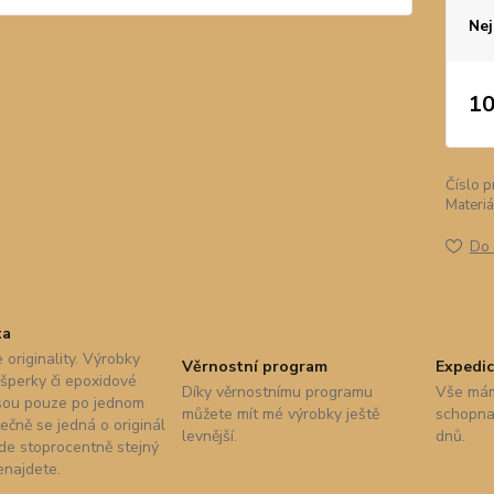
Nej
10
Číslo p
Materiá
Do 
ta
 originality. Výrobky
Věrnostní program
Expedic
 šperky či epoxidové
Díky věrnostnímu programu
Vše mám
sou pouze po jednom
můžete mít mé výrobky ještě
schopna 
ečně se jedná o originál
levnější.
dnů.
nde stoprocentně stejný
enajdete.