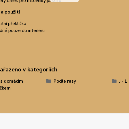
ělý dárek pro milovníky jorkšírů
 a použití
itní překližka
dné pouze do interiéru
zařazeno v kategoriích
 s domácím
Podle rasy
J - L
íčkem