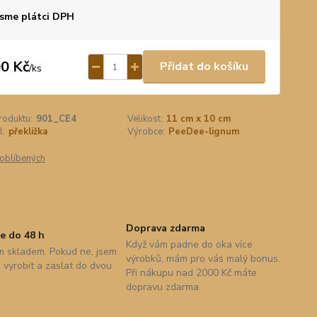
sme plátci DPH
0 Kč
Přidat do košíku
/
ks
roduktu:
901_CE4
Velikost:
11 cm x 10 cm
l:
překližka
Výrobce:
PeeDee-lignum
oblíbených
Doprava zdarma
e do 48 h
Když vám padne do oka více
 skladem. Pokud ne, jsem
výrobků, mám pro vás malý bonus.
vyrobit a zaslat do dvou
Při nákupu nad 2000 Kč máte
dopravu zdarma.