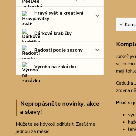
Hravý svět a kreativní
chvilky
Kompl
Dárkové krabičky
Komple
Radosti podle sezony
Jorkšír j
ví, co ch
Výroba na zakázku
mají tohl
Cedulka
zrovna ně
Proč si j
Nepropásněte novinky, akce
a slevy!
vyr
kaž
Můžete se kdykoli odhlásit. Zasíláme
leh
jednou za měsíc.