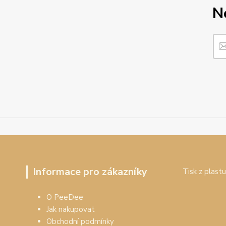
N
Informace pro zákazníky
Tisk z plastu
O PeeDee
Jak nakupovat
Obchodní podmínky