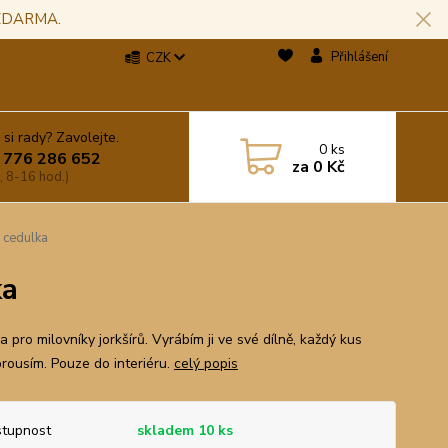
 ZDARMA.
Přihlášení
CZK
 si rady? Zavolejte.
0
ks
 776 286 652
za
0 Kč
, 8-16 hod.)
- cedulka
ka
 pro milovníky jorkšírů. Vyrábím ji ve své dílně, každý kus
brousím. Pouze do interiéru.
celý popis
tupnost
skladem 10 ks