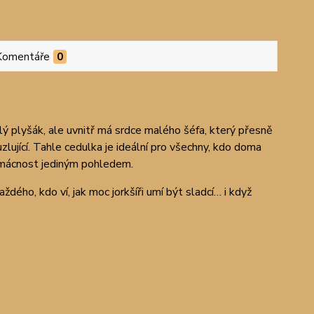
Komentáře
0
lý plyšák, ale uvnitř má srdce malého šéfa, který přesně
zlující. Tahle cedulka je ideální pro všechny, kdo doma
domácnost jediným pohledem.
ho, kdo ví, jak moc jorkšíři umí být sladcí… i když