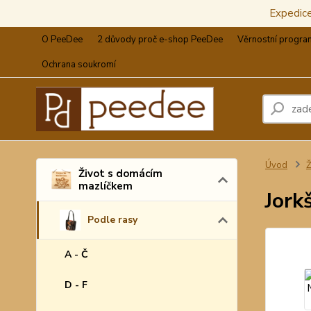
Expedic
O PeeDee
2 důvody proč e-shop PeeDee
Věrnostní progra
Ochrana soukromí
Úvod
Ž
Život s domácím
mazlíčkem
Jork
Podle rasy
A - Č
D - F