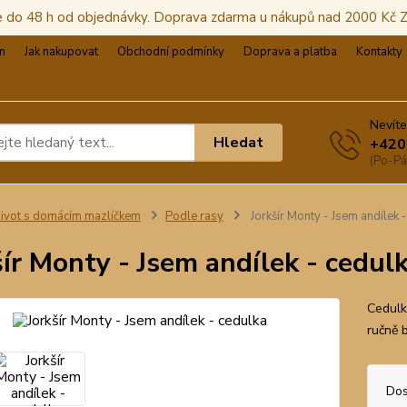
e do 48 h od objednávky. Doprava zdarma u nákupů nad 2000 Kč
m
Jak nakupovat
Obchodní podmínky
Doprava a platba
Kontakty
Nevíte
Hledat
+420
(Po-Pá
ivot s domácím mazlíčkem
Podle rasy
Jorkšír Monty - Jsem andílek 
šír Monty - Jsem andílek - cedul
Cedulka
ručně 
Dos