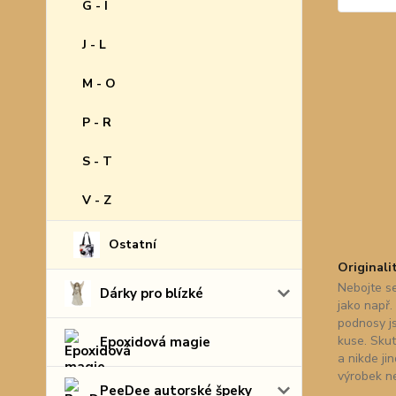
G - I
J - L
M - O
P - R
S - T
V - Z
Ostatní
Originali
Nebojte se
Dárky pro blízké
jako např.
podnosy j
kuse. Skut
Epoxidová magie
a nikde ji
výrobek n
PeeDee autorské špeky