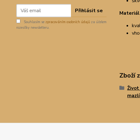
skv
Přihlásit se
Materiál
Souhlasím se
zpracováním osobních údajů
za účelem
kval
rozesílky newsletteru.
vho
Zboží 
Život
mazl