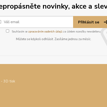
epropásněte novinky, akce a slev
Přihlásit se
Souhlasím se
zpracováním osobních údajů
za účelem rozesílky newsletteru.
Můžete se kdykoli odhlásit. Zasíláme jednou za měsíc.
- 3D tisk