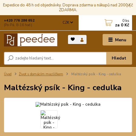
Expedice do 48 h od objednávky. Doprava zdarma u nákupů nad 2000 Kč
ZDARMA.
0
ks
+420 776 286 652
CZK
za
0 Kč
(Po-Pá, 8-16 hod.)
Menu
Hledat
Úvod
Život s domácím mazlíčkem
Maltézský psík - King - cedulka
Maltézský psík - King - cedulka