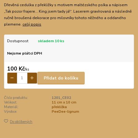
Dřevěná cedulka z překližky s motivem maltézského psíka a nápisem
„Tak pozor frajere… King jsem tady já!“. Laserem gravírovaná a následně
ručně broušená dekorace pro milovníky tohoto něžného a oddaného
plemene.
celý popis
Dostupnost
skladem 10 ks
Nejsme plátci DPH
100 Kč
/
ks
Přidat do košíku
Číslo produktu:
1201_CE02
Velikost:
11 cm x 10 cm
Materiál:
překližka
Výrobce:
PeeDee-lignum
Do oblíbených