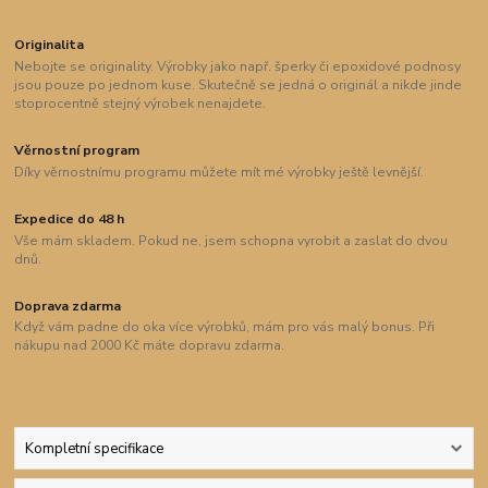
Originalita
Nebojte se originality. Výrobky jako např. šperky či epoxidové podnosy
jsou pouze po jednom kuse. Skutečně se jedná o originál a nikde jinde
stoprocentně stejný výrobek nenajdete.
Věrnostní program
Díky věrnostnímu programu můžete mít mé výrobky ještě levnější.
Expedice do 48 h
Vše mám skladem. Pokud ne, jsem schopna vyrobit a zaslat do dvou
dnů.
Doprava zdarma
Když vám padne do oka více výrobků, mám pro vás malý bonus. Při
nákupu nad 2000 Kč máte dopravu zdarma.
Kompletní specifikace