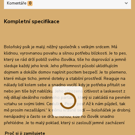
Komentáře
0
Kompletní specifikace
Boloňský psík je malý, něžný společník s velkým srdcem. Má
klidnou, vyrovnanou povahu a silnou potřebu blízkosti. Je to pes,
který se rád drží poblíž svého člověka, tiše ho doprovází a jemně
sleduje každý jeho krok. Jeho přítomnost působí uklidňujícím
dojmem a dokáže domov naplnit pocitem bezpečí. Je to plemeno,
které miluje ticho, jemné doteky a stabilní prostředí. Reaguje na
nálady lidí kolem sebe a snadno vycítí, kdy je potřeba přitulit se
nebo jen tiše být nablízku. Jeho přirozená citlivost a laskavost z
něj dělají ideálního rodinného parťáka, který si zakládá na pevném
vztahu se svými lidmi. Cedulka „Pozor pes! Až k nám půjdeš, tak
mě prosím nezašlápni.“ k němu krásně sedí — boloňáček je drobný,
nenápadný a často se drží u nohou, kde ho člověk snadno
přehlédne. Je to malý poklad, který si zaslouží jemné zacházení
.
Proč si ji zamilujete