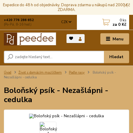
Expedice do 48 h od objednávky. Doprava zdarma u nákupů nad 2000 Kč
ZDARMA.
0
ks
+420 776 286 652
CZK
za
0 Kč
(Po-Pá, 8-16 hod.)
Menu
Hledat
Úvod
Život s domácím mazlíčkem
Podle rasy
Boloňský psík -
Nezašlápni - cedulka
Boloňský psík - Nezašlápni -
cedulka