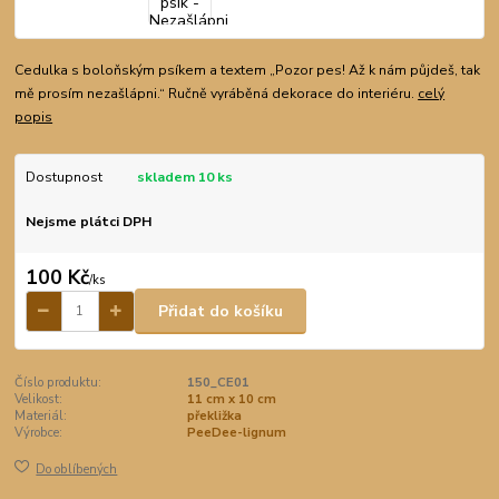
Cedulka s boloňským psíkem a textem „Pozor pes! Až k nám půjdeš, tak
mě prosím nezašlápni.“ Ručně vyráběná dekorace do interiéru.
celý
popis
Dostupnost
skladem 10 ks
Nejsme plátci DPH
100 Kč
/
ks
Přidat do košíku
Číslo produktu:
150_CE01
Velikost:
11 cm x 10 cm
Materiál:
překližka
Výrobce:
PeeDee-lignum
Do oblíbených