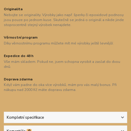
Originalita
Nebojte se originality. Výrobky jako např. šperky či epoxidové podnosy
jsou pouze po jednom kuse. Skutečně se jedná o originál a nikde jinde
stoprocentně stejný výrobek nenajdete.
Věrnostní program
Díky věrnostnímu programu můžete mít mé výrobky ještě levnější.
Expedice do 48 h
Vše mám skladem. Pokud ne, jsem schopna vyrobit a zaslat do dvou
dnů.
Doprava zdarma
Když vám padne do oka více výrobků, mám pro vás malý bonus. Při
nákupu nad 2000 Kč máte dopravu zdarma.
Kompletní specifikace