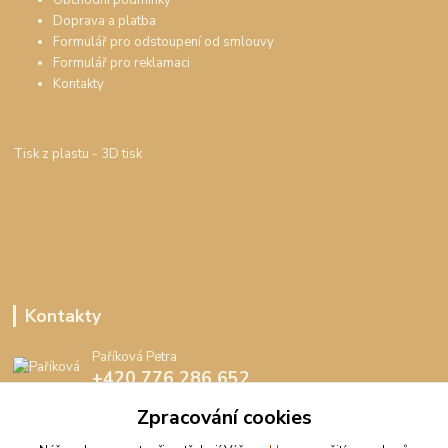
Obchodní podmínky
Doprava a platba
Formulář pro odstoupení od smlouvy
Formulář pro reklamaci
Kontakty
Tisk z plastu
- 3D tisk
Kontakty
Paříková Petra
+420 776 286 652
(Po-Pá, 8-16 hod.)
Zpracování cookies
info@peedee.cz