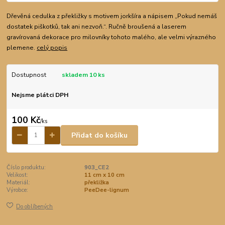
Dřevěná cedulka z překližky s motivem jorkšíra a nápisem „Pokud nemáš
dostatek piškotků, tak ani nezvoň.“. Ručně broušená a laserem
gravírovaná dekorace pro milovníky tohoto malého, ale velmi výrazného
plemene.
celý popis
Dostupnost
skladem 10 ks
Nejsme plátci DPH
100 Kč
/
ks
Přidat do košíku
Číslo produktu:
903_CE2
Velikost:
11 cm x 10 cm
Materiál:
překližka
Výrobce:
PeeDee-lignum
Do oblíbených