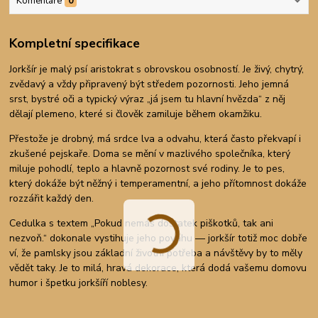
Komentáře
0
Kompletní specifikace
Jorkšír je malý psí aristokrat s obrovskou osobností. Je živý, chytrý,
zvědavý a vždy připravený být středem pozornosti. Jeho jemná
srst, bystré oči a typický výraz „já jsem tu hlavní hvězda“ z něj
dělají plemeno, které si člověk zamiluje během okamžiku.
Přestože je drobný, má srdce lva a odvahu, která často překvapí i
zkušené pejskaře. Doma se mění v mazlivého společníka, který
miluje pohodlí, teplo a hlavně pozornost své rodiny. Je to pes,
který dokáže být něžný i temperamentní, a jeho přítomnost dokáže
rozzářit každý den.
Cedulka s textem „Pokud nemáš dostatek piškotků, tak ani
nezvoň.“ dokonale vystihuje jeho povahu — jorkšír totiž moc dobře
ví, že pamlsky jsou základní životní potřeba a návštěvy by to měly
vědět taky. Je to milá, hravá dekorace, která dodá vašemu domovu
humor i špetku jorkšíří noblesy.