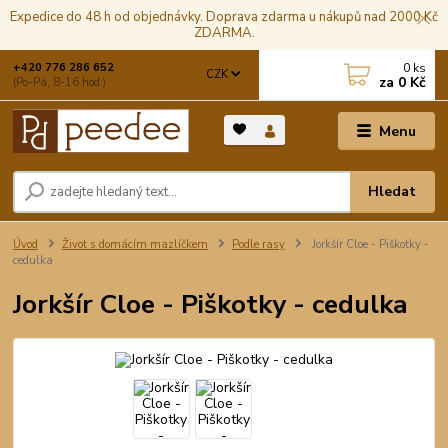
Expedice do 48 h od objednávky. Doprava zdarma u nákupů nad 2000 Kč
ZDARMA.
0
ks
+420 776 286 652
CZK
za
0 Kč
(Po-Pá, 8-16 hod.)
Menu
Hledat
Úvod
Život s domácím mazlíčkem
Podle rasy
Jorkšír Cloe - Piškotky -
cedulka
Jorkšír Cloe - Piškotky - cedulka