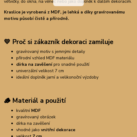
větvičky, do okna, na věnec nebo jako doplněk k dalším dekoracím.
Kraslice je vyrobená z MDF, je lehká a díky gravírovanému
motivu působí čistě a přírodně.
💛
Proč si zákazník dekoraci zamiluje
gravírovaný motiv s jemnými detaily
přírodní vzhled MDF materiálu
dírka na zavěšení
pro snadné použití
univerzální velikost 7 cm
ideální doplněk jarní a velikonoční výzdoby
🪵
Materiál a použití
kvalitní
MDF
gravírovaný obrázek
dírka na zavěšení
vhodné jako
vnitřní dekorace
velikost
7 cm