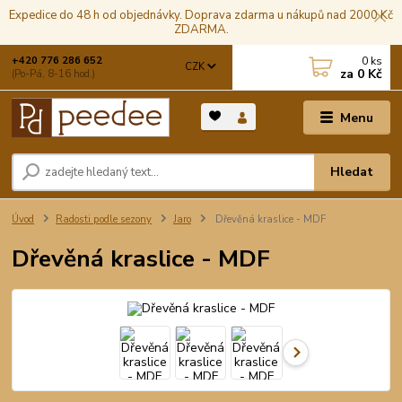
Expedice do 48 h od objednávky. Doprava zdarma u nákupů nad 2000 Kč
ZDARMA.
0
ks
+420 776 286 652
CZK
za
0 Kč
(Po-Pá, 8-16 hod.)
Menu
Hledat
Úvod
Radosti podle sezony
Jaro
Dřevěná kraslice - MDF
Dřevěná kraslice - MDF