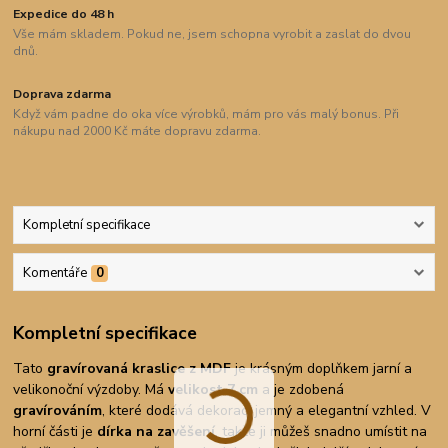
Expedice do 48 h
Vše mám skladem. Pokud ne, jsem schopna vyrobit a zaslat do dvou
dnů.
Doprava zdarma
Když vám padne do oka více výrobků, mám pro vás malý bonus. Při
nákupu nad 2000 Kč máte dopravu zdarma.
Kompletní specifikace
Komentáře
0
Kompletní specifikace
Tato
gravírovaná kraslice z MDF
je krásným doplňkem jarní a
velikonoční výzdoby. Má
velikost 7 cm
a je zdobená
gravírováním
, které dodává dekoraci jemný a elegantní vzhled. V
horní části je
dírka na zavěšení
, takže ji můžeš snadno umístit na