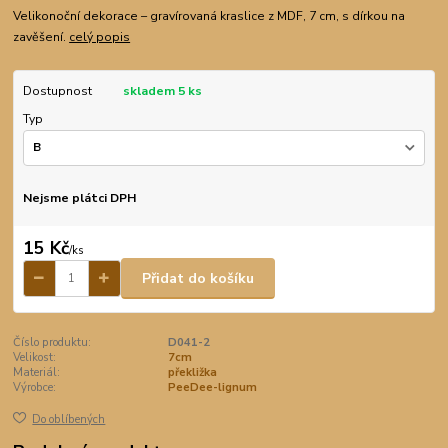
Velikonoční dekorace – gravírovaná kraslice z MDF, 7 cm, s dírkou na
zavěšení.
celý popis
Dostupnost
skladem 5 ks
Typ
Nejsme plátci DPH
15 Kč
/
ks
Přidat do košíku
Číslo produktu:
D041-2
Velikost:
7cm
Materiál:
překližka
Výrobce:
PeeDee-lignum
Do oblíbených