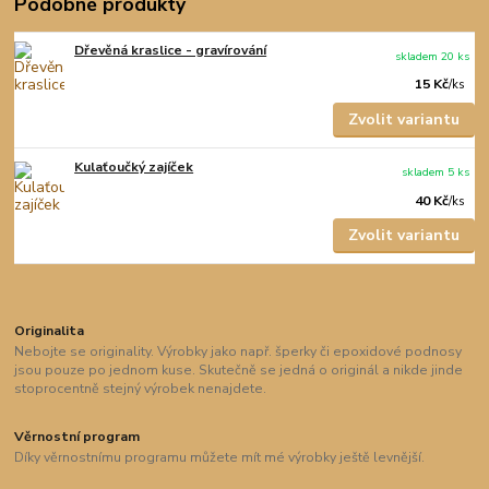
Podobné produkty
Dřevěná kraslice - gravírování
skladem 20 ks
15 Kč
/
ks
Zvolit variantu
Kulaťoučký zajíček
skladem 5 ks
40 Kč
/
ks
Zvolit variantu
Originalita
Nebojte se originality. Výrobky jako např. šperky či epoxidové podnosy
jsou pouze po jednom kuse. Skutečně se jedná o originál a nikde jinde
stoprocentně stejný výrobek nenajdete.
Věrnostní program
Díky věrnostnímu programu můžete mít mé výrobky ještě levnější.