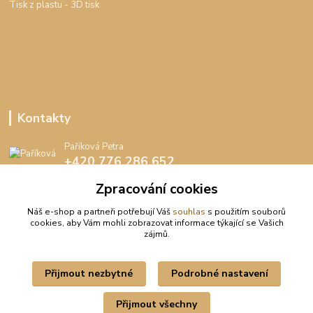
Tisk z plastu
- 3D tisk
Kontakty
Paříková Petra
+420 776 286 652
(Po-Pá, 8-16 hod.)
Zpracování cookies
info@peedee.cz
Náš e-shop a partneři potřebují Váš
souhlas
s použitím souborů
cookies, aby Vám mohli zobrazovat informace týkající se Vašich
zájmů.
Přijmout nezbytné
Podrobné nastavení
Upravit sběr cookies.
Přijmout všechny