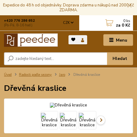
Expedice do 48 h od objednávky. Doprava zdarma u nákupů nad 2000 Kč
ZDARMA.
0
ks
+420 776 286 652
CZK
za
0 Kč
(Po-Pá, 8-16 hod.)
Menu
Hledat
Úvod
Radosti podle sezony
Jaro
Dřevěná kraslice
Dřevěná kraslice