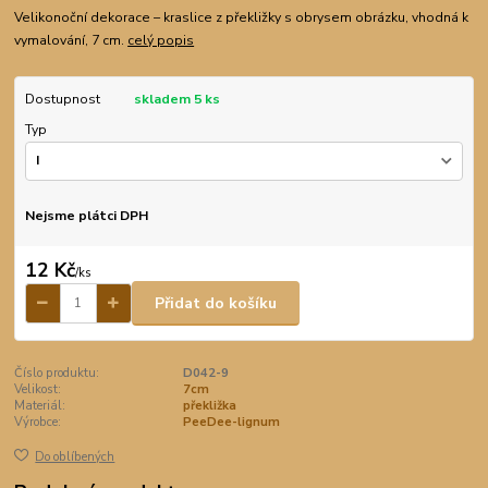
Velikonoční dekorace – kraslice z překližky s obrysem obrázku, vhodná k
vymalování, 7 cm.
celý popis
Dostupnost
skladem 5 ks
Typ
Nejsme plátci DPH
12 Kč
/
ks
Přidat do košíku
Číslo produktu:
D042-9
Velikost:
7cm
Materiál:
překližka
Výrobce:
PeeDee-lignum
Do oblíbených