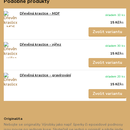
Podobné produkty
Dřevěná kraslice - MDF
skladem 10 ks
15 Kč
/
ks
Zvolit variantu
Dřevěná kraslice - výřez
skladem 30 ks
15 Kč
/
ks
Zvolit variantu
Dřevěná kraslice - gravírování
skladem 20 ks
15 Kč
/
ks
Zvolit variantu
Originalita
Nebojte se originality. Výrobky jako např. šperky či epoxidové podnosy
jsou pouze po jednom kuse. Skutečně se jedná o originál a nikde jinde