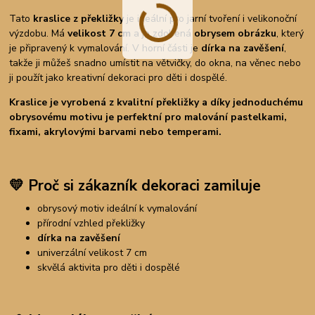
Tato
kraslice z překližky
je ideální pro jarní tvoření i velikonoční
výzdobu. Má
velikost 7 cm
a je zdobená
obrysem obrázku
, který
je připravený k vymalování. V horní části je
dírka na zavěšení
,
takže ji můžeš snadno umístit na větvičky, do okna, na věnec nebo
ji použít jako kreativní dekoraci pro děti i dospělé.
Kraslice je vyrobená z kvalitní překližky a díky jednoduchému
obrysovému motivu je perfektní pro malování pastelkami,
fixami, akrylovými barvami nebo temperami.
💛
Proč si zákazník dekoraci zamiluje
obrysový motiv ideální k vymalování
přírodní vzhled překližky
dírka na zavěšení
univerzální velikost 7 cm
skvělá aktivita pro děti i dospělé