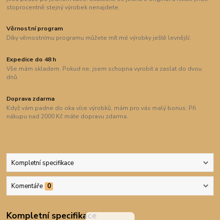
stoprocentně stejný výrobek nenajdete.
Věrnostní program
Díky věrnostnímu programu můžete mít mé výrobky ještě levnější.
Expedice do 48 h
Vše mám skladem. Pokud ne, jsem schopna vyrobit a zaslat do dvou
dnů.
Doprava zdarma
Když vám padne do oka více výrobků, mám pro vás malý bonus. Při
nákupu nad 2000 Kč máte dopravu zdarma.
Kompletní specifikace
Komentáře
0
Kompletní specifikace