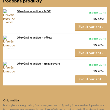
Podobné produkty
Dřevěná kraslice - MDF
skladem 10 ks
15 Kč
/
ks
Zvolit variantu
Dřevěná kraslice - výřez
skladem 30 ks
15 Kč
/
ks
Zvolit variantu
Dřevěná kraslice - gravírování
skladem 20 ks
15 Kč
/
ks
Zvolit variantu
Originalita
Nebojte se originality. Výrobky jako např. šperky či epoxidové podnosy
jsou pouze po jednom kuse. Skutečně se jedná o originál a nikde jinde