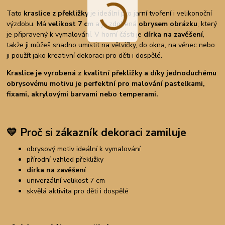
Tato
kraslice z překližky
je ideální pro jarní tvoření i velikonoční
výzdobu. Má
velikost 7 cm
a je zdobená
obrysem obrázku
, který
je připravený k vymalování. V horní části je
dírka na zavěšení
,
takže ji můžeš snadno umístit na větvičky, do okna, na věnec nebo
ji použít jako kreativní dekoraci pro děti i dospělé.
Kraslice je vyrobená z kvalitní překližky a díky jednoduchému
obrysovému motivu je perfektní pro malování pastelkami,
fixami, akrylovými barvami nebo temperami.
💛
Proč si zákazník dekoraci zamiluje
obrysový motiv ideální k vymalování
přírodní vzhled překližky
dírka na zavěšení
univerzální velikost 7 cm
skvělá aktivita pro děti i dospělé