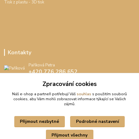
Tisk z plastu
- 3D tisk
Kontakty
Paříková Petra
+420 776 286 652
(Po-Pá, 8-16 hod.)
Zpracování cookies
info@peedee.cz
Náš e-shop a partneři potřebují Váš
souhlas
s použitím souborů
cookies, aby Vám mohli zobrazovat informace týkající se Vašich
zájmů.
Přijmout nezbytné
Podrobné nastavení
Upravit sběr cookies.
Přijmout všechny