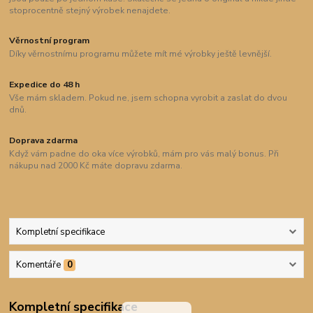
stoprocentně stejný výrobek nenajdete.
Věrnostní program
Díky věrnostnímu programu můžete mít mé výrobky ještě levnější.
Expedice do 48 h
Vše mám skladem. Pokud ne, jsem schopna vyrobit a zaslat do dvou
dnů.
Doprava zdarma
Když vám padne do oka více výrobků, mám pro vás malý bonus. Při
nákupu nad 2000 Kč máte dopravu zdarma.
Kompletní specifikace
Komentáře
0
Kompletní specifikace