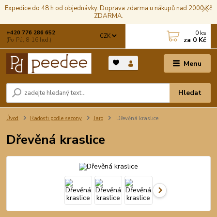
Expedice do 48 h od objednávky. Doprava zdarma u nákupů nad 2000 Kč
ZDARMA.
0
ks
+420 776 286 652
CZK
za
0 Kč
(Po-Pá, 8-16 hod.)
Menu
Hledat
Úvod
Radosti podle sezony
Jaro
Dřevěná kraslice
Dřevěná kraslice