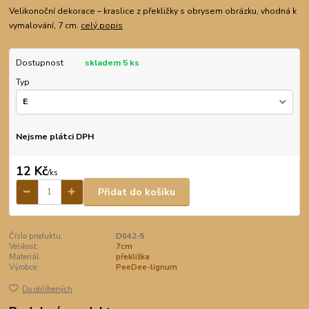
Velikonoční dekorace – kraslice z překližky s obrysem obrázku, vhodná k
vymalování, 7 cm.
celý popis
Dostupnost
skladem 5 ks
Typ
Nejsme plátci DPH
12 Kč
/
ks
Přidat do košíku
Číslo produktu:
D042-5
Velikost:
7cm
Materiál:
překližka
Výrobce:
PeeDee-lignum
Do oblíbených