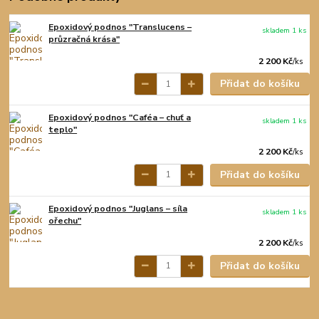
Epoxidový podnos "Translucens –
skladem 1 ks
průzračná krása"
2 200 Kč
/
ks
Přidat do košíku
Epoxidový podnos "Caféa – chuť a
skladem 1 ks
teplo"
2 200 Kč
/
ks
Přidat do košíku
Epoxidový podnos "Juglans – síla
skladem 1 ks
ořechu"
2 200 Kč
/
ks
Přidat do košíku