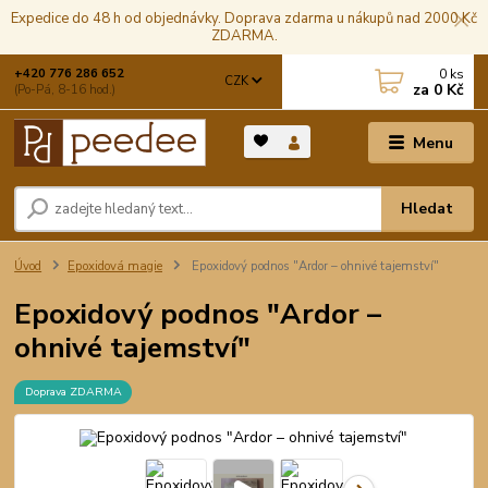
Expedice do 48 h od objednávky. Doprava zdarma u nákupů nad 2000 Kč
ZDARMA.
0
ks
+420 776 286 652
CZK
za
0 Kč
(Po-Pá, 8-16 hod.)
Menu
Hledat
Úvod
Epoxidová magie
Epoxidový podnos "Ardor – ohnivé tajemství"
Epoxidový podnos "Ardor –
ohnivé tajemství"
Doprava ZDARMA