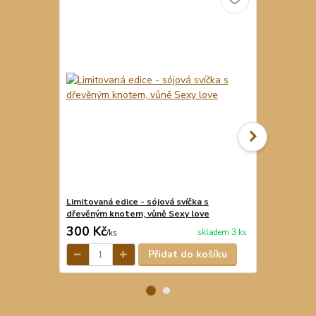
Limitovaná edice - sójová svíčka s
Řezaná svíčk
dřevěným knotem, vůně Sexy love
300 Kč
220 Kč
skladem 3 ks
/
ks
/
ks
Přidat do košíku