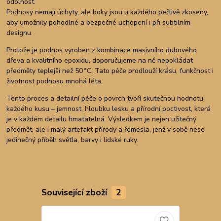
odolnost.
Podnosy nemají úchyty, ale boky jsou u každého pečlivě zkoseny,
aby umožnily pohodlné a bezpečné uchopení i při subtilním
designu.
Protože je podnos vyroben z kombinace masivního dubového
dřeva a kvalitního epoxidu, doporučujeme na ně nepokládat
předměty teplejší než 50 °C. Tato péče prodlouží krásu, funkčnost i
životnost podnosu mnohá léta.
Tento proces a detailní péče o povrch tvoří skutečnou hodnotu
každého kusu – jemnost, hloubku lesku a přírodní poctivost, která
je v každém detailu hmatatelná. Výsledkem je nejen užitečný
předmět, ale i malý artefakt přírody a řemesla, jenž v sobě nese
jedinečný příběh světla, barvy i lidské ruky.
Související zboží
2