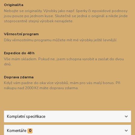
Originalita
Nebojte se originality. Výrobky jako např. šperky či epoxidové podnosy
jsou pouze po jednom kuse. Skutečně se jedná o originál a nikde jinde
stoprocentně stejný výrobek nenajdete.
Věrnostní program
Díky věrnostnímu programu můžete mít mé výrobky ještě levnější.
Expedice do 48 h
Vše mám skladem. Pokud ne, jsem schopna vyrobit a zaslat do dvou
dnů.
Doprava zdarma
Když vám padne do oka více výrobků, mám pro vás malý bonus. Při
nákupu nad 2000 Kč máte dopravu zdarma.
Kompletní specifikace
Komentáře
0