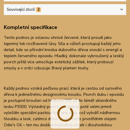
Související zboží
2
Kompletní specifikace
Tento podnos je oslavou ohnivé červené, která proudí jako
tajemný tok rozžhavené lávy. Síla a vášeň prostupují každý jeho
detail, kde se přírodní kresba dubového dřeva snoubí s energií a
teplem červeného epoxidu. Hladký, dokonale vybroušený a lesklý
povrch ještě více umocňuje estetický zážitek, který probouzí
smysly a v srdci vzbuzuje žhavý plamen touhy.
Každý podnos vzniká pečlivou prací, která je cestou od syrového
dřeva k jedinečnému designovému kousku. Povrch dubu i epoxidu
je postupně broušen od hrubosti P80 až do téměř skleněného
lesku P3000. Výsledný povrch epoxidu je poté velmi jemně
vyleštěn speciální pastou Finix one step, což vytváří nádhernou
hloubku a lesk, zatímco dřevo je chráněno prvotřídním olejem
Odie's Oil – ten mu dodává hedvábný dotek i dlouhodobou