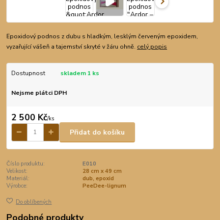
Epoxidový podnos z dubu s hladkým, lesklým červeným epoxidem,
vyzařující vášeň a tajemství skryté v žáru ohně.
celý popis
Dostupnost
skladem 1 ks
Nejsme plátci DPH
2 500 Kč
/
ks
Přidat do košíku
Číslo produktu:
E010
Velikost:
28 cm x 49 cm
Materiál:
dub, epoxid
Výrobce:
PeeDee-lignum
Do oblíbených
Podobné produkty