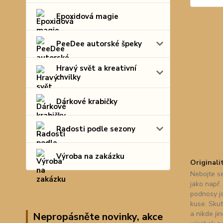
Epoxidová magie
PeeDee autorské špeky
Hravý svět a kreativní
chvilky
Dárkové krabičky
Radosti podle sezony
Výroba na zakázku
Originali
Nebojte se
jako např.
podnosy j
kuse. Skut
a nikde ji
Nepropásněte novinky, akce