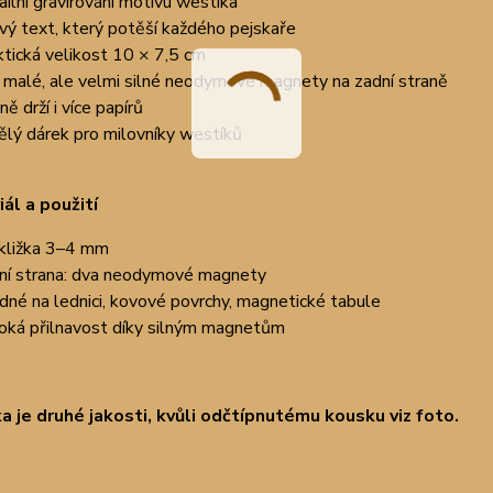
ailní gravírování motivu westíka
livý text, který potěší každého pejskaře
ktická velikost 10 × 7,5 cm
 malé, ale velmi silné neodymové magnety na zadní straně
ě drží i více papírů
ělý dárek pro milovníky westíků
ál a použití
kližka 3–4 mm
ní strana: dva neodymové magnety
dné na lednici, kovové povrchy, magnetické tabule
oká přilnavost díky silným magnetům
 je druhé jakosti, kvůli odčtípnutému kousku viz foto.