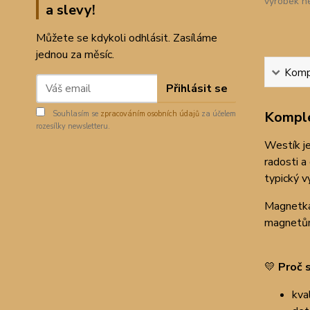
výrobek n
a slevy!
Můžete se kdykoli odhlásit. Zasíláme
jednou za měsíc.
Kompl
Přihlásit se
Komple
Souhlasím se
zpracováním osobních údajů
za účelem
rozesílky newsletteru.
Westík j
radosti a
typický vý
Magnetka 
magnetům 
💛
Proč s
kva