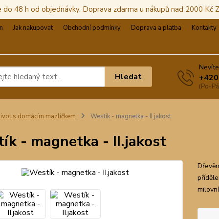
e do 48 h od objednávky. Doprava zdarma u nákupů nad 2000 Kč
m
Jak nakupovat
Obchodní podmínky
Doprava a platba
Kontakty
Nevíte
Hledat
+420
(Po-Pá
ivot s domácím mazlíčkem
Westík - magnetka - II.jakost
ík - magnetka - II.jakost
Dřevěn
příděl
milovn