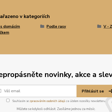
zařazeno v kategoriích
 s domácím
Podle rasy
V - 
íčkem
epropásněte novinky, akce a slev
Přihlásit se
Souhlasím se
zpracováním osobních údajů
za účelem rozesílky newsletteru.
Můžete se kdykoli odhlásit. Zasíláme jednou za měsíc.