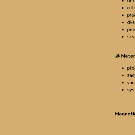
det
cit
pra
dva
pevn
skv
🪵
Materi
pře
zad
vho
vys
Magnetka