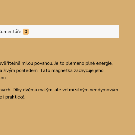
Komentáře
0
ěřitelně milou povahou. Je to plemeno plné energie,
tí a živým pohledem. Tato magnetka zachycuje jeho
sou.
 povrch. Díky dvěma malým, ale velmi silným neodymovým
 i praktická.