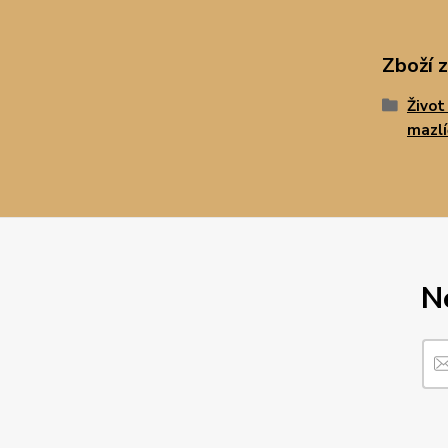
Zboží 
Život
mazl
N