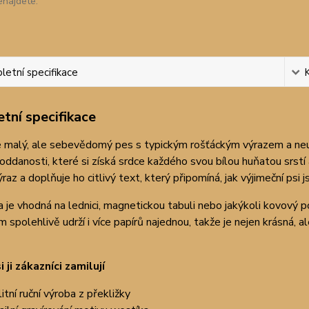
enajdete.
etní specifikace
tní specifikace
e malý, ale sebevědomý pes s typickým rošťáckým výrazem a neuv
 oddanosti, které si získá srdce každého svou bílou huňatou srs
raz a doplňuje ho citlivý text, který připomíná, jak výjimeční psi j
je vhodná na lednici, magnetickou tabuli nebo jakýkoli kovový
spolehlivě udrží i více papírů najednou, takže je nejen krásná, ale
i ji zákazníci zamilují
litní ruční výroba z překližky