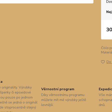
Dos
Nej
30
Číslo p
Materiá
Do 
ta
 originality. Výrobky
Věrnostní program
Expedic
 šperky či epoxidové
Díky věrnostnímu programu
Vše mám
sou pouze po jednom
můžete mít mé výrobky ještě
schopna 
ečně se jedná o originál
levnější.
dnů.
nde stoprocentně stejný