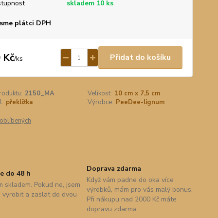
tupnost
skladem 10 ks
sme plátci DPH
 Kč
Přidat do košíku
/
ks
roduktu:
2150_MA
Velikost:
10 cm x 7,5 cm
l:
překližka
Výrobce:
PeeDee-lignum
oblíbených
Doprava zdarma
e do 48 h
Když vám padne do oka více
 skladem. Pokud ne, jsem
výrobků, mám pro vás malý bonus.
vyrobit a zaslat do dvou
Při nákupu nad 2000 Kč máte
dopravu zdarma.