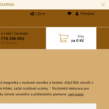
 ZDARMA.
Přihlášení
CZK
 si rady? Zavolejte.
0
ks
 776 286 652
za
0 Kč
, 8-16 hod.)
á magnetka s motivem westíka a textem „Když Bůh skončil s
em křídel, začal rozdávat ocásky…“. Roztomilá dekorace pro
íky tohoto veselého a přátelského plemene.
celý popis