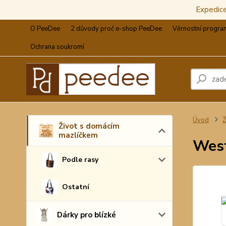
Expedic
O PeeDee
2 důvody proč e-shop PeeDee
Věrnostní progra
Ochrana soukromí
Úvod
Ž
Život s domácím
mazlíčkem
West
Podle rasy
Ostatní
Dárky pro blízké