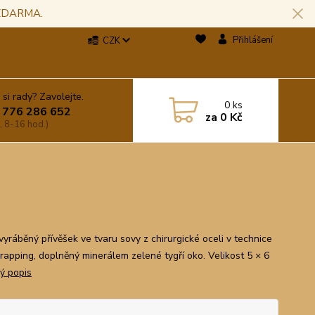
 ZDARMA.
Přihlášení
CZK
 si rady? Zavolejte.
0
ks
 776 286 652
za
0 Kč
, 8-16 hod.)
vyráběný přívěšek ve tvaru sovy z chirurgické oceli v technice
rapping, doplněný minerálem zelené tygří oko. Velikost 5 × 6
lý popis