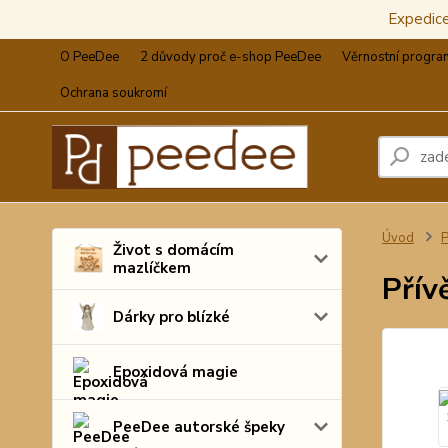
Expedic
O PeeDee
2 důvody proč e-shop PeeDee
Věrnostní progra
Ochrana soukromí
Úvod
P
Život s domácím
mazlíčkem
Přív
Dárky pro blízké
Epoxidová magie
PeeDee autorské špeky