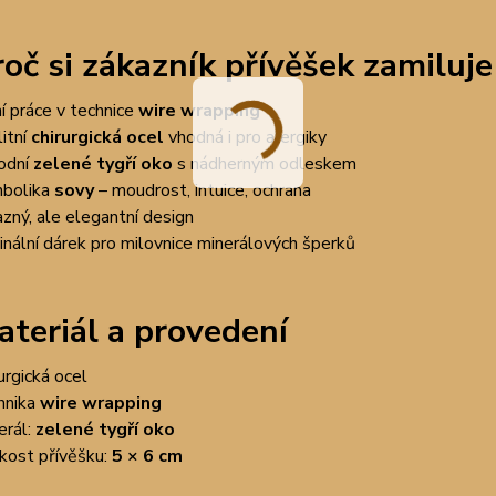
roč si zákazník přívěšek zamiluje
ní práce v technice
wire wrapping
litní
chirurgická ocel
vhodná i pro alergiky
rodní
zelené tygří oko
s nádherným odleskem
bolika
sovy
– moudrost, intuice, ochrana
azný, ale elegantní design
ginální dárek pro milovnice minerálových šperků
ateriál a provedení
rurgická ocel
hnika
wire wrapping
erál:
zelené tygří oko
ikost přívěšku:
5 × 6 cm