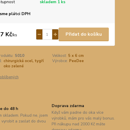
tupnost
skladem 1 ks
sme plátci DPH
7 Kč
Přidat do košíku
/
ks
roduktu:
S010
Velikost:
5 x 6 cm
l:
chirurgická ocel, tygří
Výrobce:
PeeDee
oko zelené
oblíbených
Doprava zdarma
e do 48 h
Když vám padne do oka více
 skladem. Pokud ne, jsem
výrobků, mám pro vás malý bonus.
vyrobit a zaslat do dvou
Při nákupu nad 2000 Kč máte
dopravu zdarma.