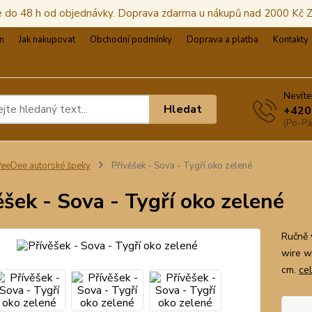
e do 48 h od objednávky. Doprava zdarma u nákupů nad 2000 Kč
m
Jak nakupovat
Obchodní podmínky
Doprava a platba
Kontakty
Nevíte
Hledat
+420
(Po-Pá
eeDee autorské špeky
Přívěšek - Sova - Tygří oko zelené
ěšek - Sova - Tygří oko zelené
Ručně 
wire w
cm.
ce