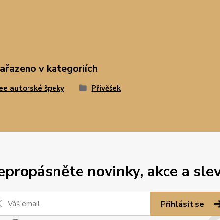
zařazeno v kategoriích
e autorské špeky
Přívěšek
epropásněte novinky, akce a slev
Přihlásit se