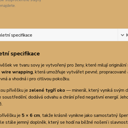
enajdete.
etní specifikace
tní specifikace
věšek ve tvaru sovy je vytvořený pro ženy, které milují originální
u
wire wrapping
, která umožňuje vytvářet pevné, propracované 
vná a vhodná i pro citlivou pokožku.
ou přívěšku je
zelené tygří oko
— minerál, který vyniká svým c
 soustředění, dodává odvahu a chrání před negativní energií. Je
ě.
přívěšku je
5 × 6 cm
, takže krásně vynikne jako samostatný šper
ale stále jemný doplněk, který se hodí na běžné nošení i slavnostní