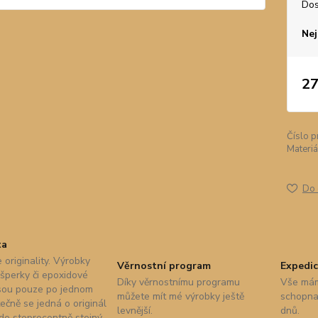
Dos
Nej
27
Číslo p
Materiá
Do 
ta
 originality. Výrobky
Věrnostní program
Expedic
 šperky či epoxidové
Díky věrnostnímu programu
Vše mám
sou pouze po jednom
můžete mít mé výrobky ještě
schopna 
ečně se jedná o originál
levnější.
dnů.
nde stoprocentně stejný