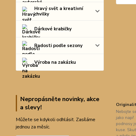
Hravý svět a kreativní
chvilky
Dárkové krabičky
Radosti podle sezony
Výroba na zakázku
Nepropásněte novinky, akce
Originali
a slevy!
Nebojte se
jako např.
Můžete se kdykoli odhlásit. Zasíláme
podnosy j
jednou za měsíc.
kuse. Skut
a nikde ji