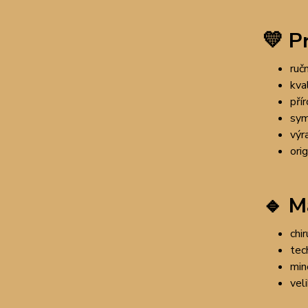
💛 P
ruč
kva
pří
sym
výr
ori
🔹 M
chi
tec
min
vel