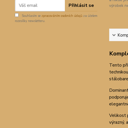
Přihlásit se
výrobek n
Souhlasím se
zpracováním osobních údajů
za účelem
rozesílky newsletteru.
Kompl
Komple
Tento pří
techniko
stálobare
Dominant
podporuje
elegantn
Velikost 
výrazný, 