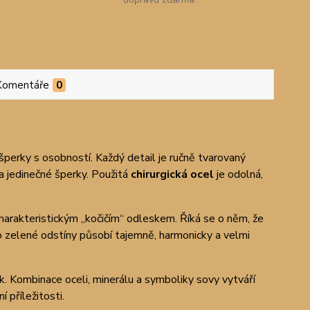
Komentáře
0
 šperky s osobností. Každý detail je ručně tvarovaný
a jedinečné šperky. Použitá
chirurgická ocel
je odolná,
harakteristickým „kočičím“ odleskem. Říká se o něm, že
ho zelené odstíny působí tajemně, harmonicky a velmi
k. Kombinace oceli, minerálu a symboliky sovy vytváří
 příležitosti.