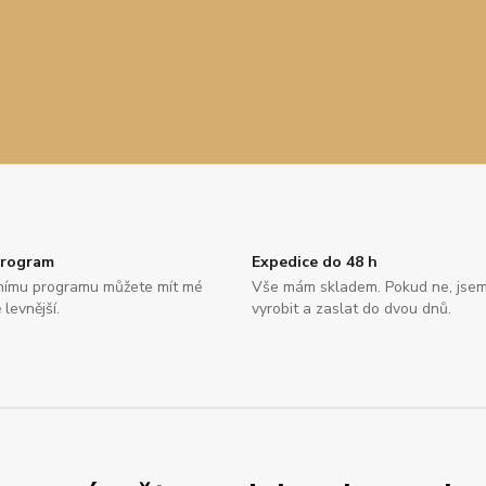
program
Expedice do 48 h
tnímu programu můžete mít mé
Vše mám skladem. Pokud ne, jse
 levnější.
vyrobit a zaslat do dvou dnů.