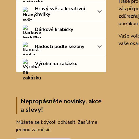
Naše prod
vás při p
Hravý svět a kreativní
chvilky
zdůrazňuj
poetikou 
Dárkové krabičky
Vaše volb
vaše okam
Radosti podle sezony
Výroba na zakázku
Nepropásněte novinky, akce
a slevy!
Můžete se kdykoli odhlásit. Zasíláme
jednou za měsíc.