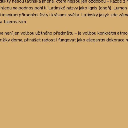
ukty nesou latinská jména, která nejsou jen ozdobou – každé z ni
ohledu na podnos pohltí. Latinské názvy jako Ignis (oheň), Lumen
í inspiraci přírodními živly i krásami světa. Latinský jazyk zde 
a tajemstvím.
a není jen volbou užitného předmětu – je volbou konkrétní atmos
žiky doma, přinášet radost i fungovat jako elegantní dekorace