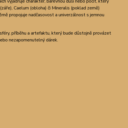
ch vyjadřuje charakter, barevnou duši nebo pocit, který
 (záře), Caelum (obloha) či Mineralis (poklad země)
záměrně propojuje nadčasovost a univerzálnost s jemnou
féry, příběhu a artefaktu, který bude důstojně provázet
 nebo nezapomenutelný dárek.