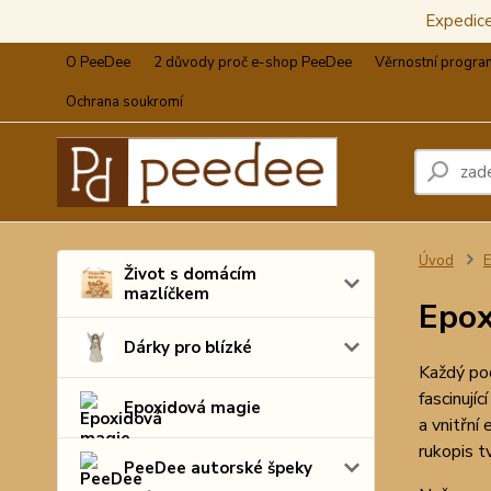
Expedic
O PeeDee
2 důvody proč e-shop PeeDee
Věrnostní progra
Ochrana soukromí
Úvod
E
Život s domácím
mazlíčkem
Epox
Dárky pro blízké
Každý pod
fascinují
Epoxidová magie
a vnitřní
rukopis tv
PeeDee autorské špeky