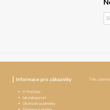
N
Informace pro zákazníky
Tisk z plastu
O PeeDee
Jak nakupovat
Obchodní podmínky
Doprava a platba