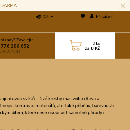
 ZDARMA.
Přihlášení
CZK
 si rady? Zavolejte.
0
ks
 776 286 652
za
0 Kč
, 8-16 hod.)
pojení dvou světů – živé kresby masivního dřeva a
ut nejen kontrastu materiálů, ale také příběhu, barevnosti
eckým dílem, které nese osobnost samotné přírody i