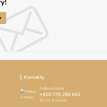
y!
Kontakty
Paříková Petra
+420 776 286 652
(Po-Pá, 8-16 hod.)