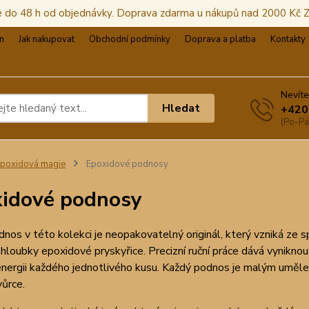
e do 48 h od objednávky. Doprava zdarma u nákupů nad 2000 Kč
m
Jak nakupovat
Obchodní podmínky
Doprava a platba
Kontakty
Nevíte
Hledat
+420
(Po-Pá
poxidová magie
Epoxidové podnosy
idové podnosy
nos v této kolekci je neopakovatelný originál, který vzniká ze s
cí hloubky epoxidové pryskyřice. Precizní ruční práce dává vynikno
 energii každého jednotlivého kusu. Každý podnos je malým uměl
ůrce.​