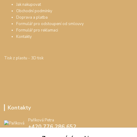
Jak nakupovat
Obchodní podmínky
Doprava a platba
Formulář pro odstoupení od smlouvy
Formulář pro reklamaci
Kontakty
Tisk z plastu
- 3D tisk
Kontakty
Paříková Petra
+420 776 286 652
(Po-Pá, 8-16 hod.)