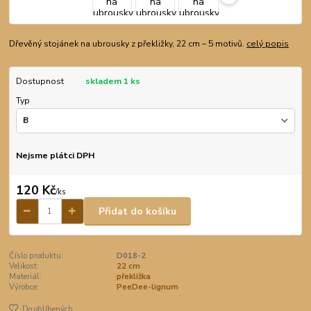
Dřevěný stojánek na ubrousky z překližky, 22 cm – 5 motivů.
celý popis
Dostupnost
skladem 1 ks
Typ
Nejsme plátci DPH
120 Kč
/
ks
Přidat do košíku
Číslo produktu:
D018-2
Velikost:
22 cm
Materiál:
překližka
Výrobce:
PeeDee-lignum
Do oblíbených