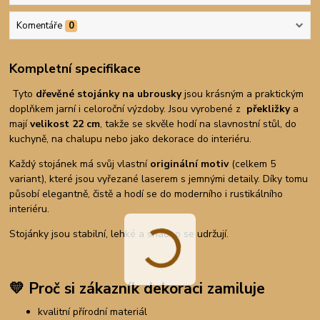
Komentáře
0
Kompletní specifikace
Tyto
dřevěné stojánky na ubrousky
jsou krásným a praktickým
doplňkem jarní i celoroční výzdoby. Jsou vyrobené z
překližky
a
mají
velikost 22 cm
, takže se skvěle hodí na slavnostní stůl, do
kuchyně, na chalupu nebo jako dekorace do interiéru.
Každý stojánek má svůj vlastní
originální motiv
(celkem 5
variant), které jsou vyřezané laserem s jemnými detaily. Díky tomu
působí elegantně, čistě a hodí se do moderního i rustikálního
interiéru.
Stojánky jsou stabilní, lehké a snadno se udržují.
💛
Proč si zákazník dekoraci zamiluje
kvalitní přírodní materiál