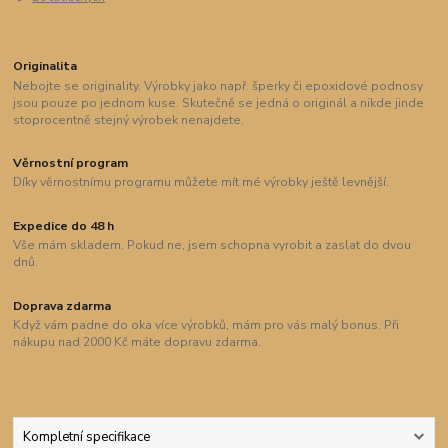
Originalita
Nebojte se originality. Výrobky jako např. šperky či epoxidové podnosy
jsou pouze po jednom kuse. Skutečně se jedná o originál a nikde jinde
stoprocentně stejný výrobek nenajdete.
Věrnostní program
Díky věrnostnímu programu můžete mít mé výrobky ještě levnější.
Expedice do 48 h
Vše mám skladem. Pokud ne, jsem schopna vyrobit a zaslat do dvou
dnů.
Doprava zdarma
Když vám padne do oka více výrobků, mám pro vás malý bonus. Při
nákupu nad 2000 Kč máte dopravu zdarma.
Kompletní specifikace