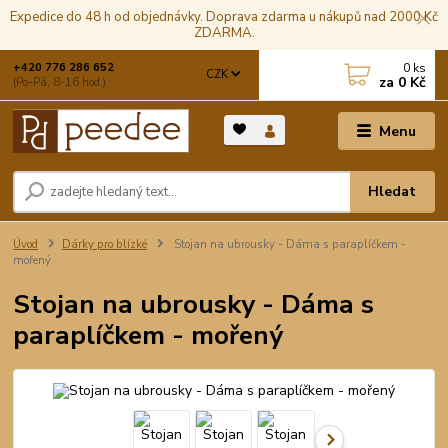
Expedice do 48 h od objednávky. Doprava zdarma u nákupů nad 2000 Kč
ZDARMA.
0
ks
+420 776 286 652
CZK
za
0 Kč
(Po-Pá, 8-16 hod.)
Menu
Hledat
Úvod
Dárky pro blízké
Stojan na ubrousky - Dáma s paraplíčkem -
mořený
Stojan na ubrousky - Dáma s
paraplíčkem - mořený