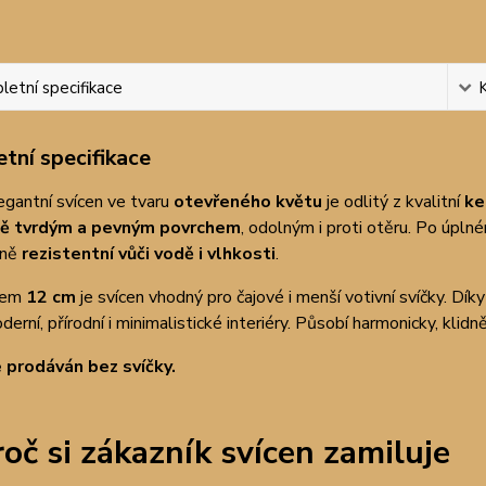
etní specifikace
tní specifikace
gantní svícen ve tvaru
otevřeného květu
je odlitý z kvalitní
ke
ě tvrdým a pevným povrchem
, odolným i proti otěru. Po úpln
eně
rezistentní vůči vodě i vlhkosti
.
rem
12 cm
je svícen vhodný pro čajové i menší votivní svíčky. D
derní, přírodní i minimalistické interiéry. Působí harmonicky, klid
e prodáván bez svíčky.
oč si zákazník svícen zamiluje