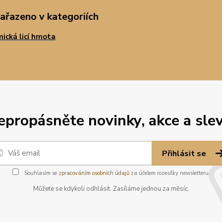
zařazeno v kategoriích
ická licí hmota
epropásněte novinky, akce a slev
Přihlásit se
Souhlasím se
zpracováním osobních údajů
za účelem rozesílky newsletteru.
Můžete se kdykoli odhlásit. Zasíláme jednou za měsíc.