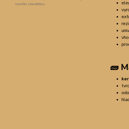
ele
rozesílky newsletteru.
vyr
ext
rez
uni
vho
pro
🧱
Ma
ker
tvr
odo
hla