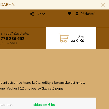
 ZDARMA.
Přihlášení
CZK
 si rady? Zavolejte.
0
ks
 776 286 652
za
0 Kč
, 8-16 hod.)
ivní svícen ve tvaru květu, odlitý z keramické licí hmoty
one. Velikost 12 cm, bez svíčky.
celý popis
tupnost
skladem 6 ks