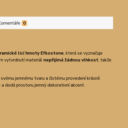
Komentáře
0
ramické licí hmoty Efkostone
, která se vyznačuje
ém vytvrdnutí materiál
nepřijímá žádnou vlhkost
, takže
íky svému jemnému tvaru a čistému provedení krásně
ně a dodá prostoru jemný dekorativní akcent.