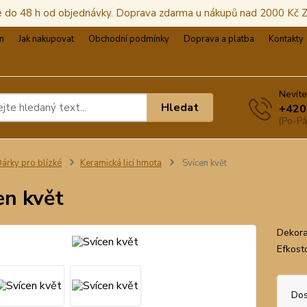
e do 48 h od objednávky. Doprava zdarma u nákupů nad 2000 Kč
m
Jak nakupovat
Obchodní podmínky
Doprava a platba
Kontakty
Nevíte
Hledat
+420
(Po-Pá
árky pro blízké
Keramická licí hmota
Svícen květ
en květ
Dekorat
Efkost
Dos