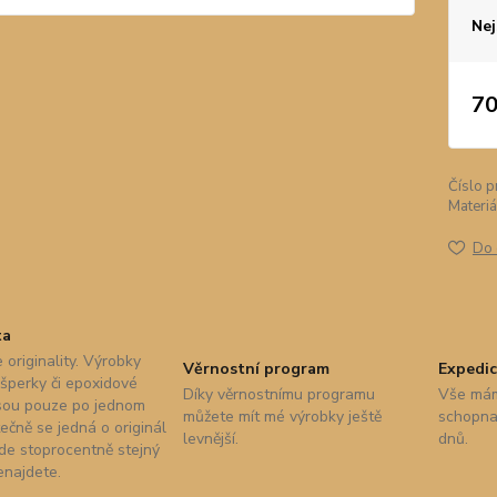
Nej
70
Číslo p
Materiá
Do 
ta
 originality. Výrobky
Věrnostní program
Expedic
 šperky či epoxidové
Díky věrnostnímu programu
Vše mám
sou pouze po jednom
můžete mít mé výrobky ještě
schopna 
ečně se jedná o originál
levnější.
dnů.
nde stoprocentně stejný
enajdete.