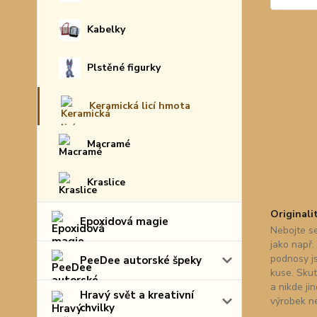
Kabelky
Plstěné figurky
Keramická licí hmota
Macramé
Kraslice
Originali
Epoxidová magie
Nebojte se
jako např.
podnosy j
PeeDee autorské špeky
kuse. Skut
a nikde ji
Hravý svět a kreativní
výrobek n
chvilky