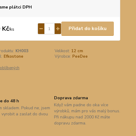
sme plátci DPH
 Kč
Přidat do košíku
/
ks
roduktu:
KH003
Velikost:
12 cm
l:
Efkostone
Výrobce:
PeeDee
oblíbených
Doprava zdarma
e do 48 h
Když vám padne do oka více
 skladem. Pokud ne, jsem
výrobků, mám pro vás malý bonus.
vyrobit a zaslat do dvou
Při nákupu nad 2000 Kč máte
dopravu zdarma.