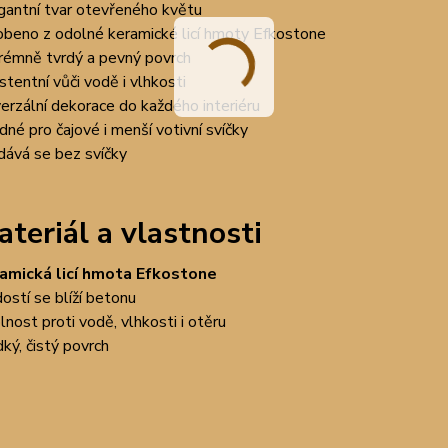
gantní tvar otevřeného květu
obeno z odolné keramické licí hmoty Efkostone
rémně tvrdý a pevný povrch
istentní vůči vodě i vlhkosti
verzální dekorace do každého interiéru
dné pro čajové i menší votivní svíčky
dává se bez svíčky
teriál a vlastnosti
amická licí hmota Efkostone
dostí se blíží betonu
lnost proti vodě, vlhkosti i otěru
dký, čistý povrch