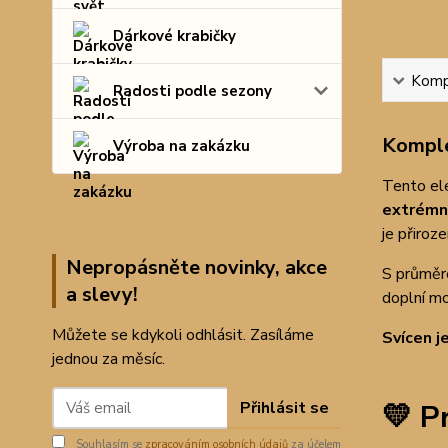
Dárkové krabičky
Kompl
Radosti podle sezony
Komple
Výroba na zakázku
Tento ele
extrémn
je přiroz
Nepropásněte novinky, akce
S průmě
a slevy!
doplní mo
Můžete se kdykoli odhlásit. Zasíláme
Svícen j
jednou za měsíc.
Přihlásit se
💛
Pr
Souhlasím se
zpracováním osobních údajů
za účelem