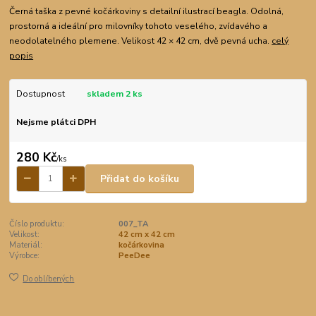
Černá taška z pevné kočárkoviny s detailní ilustrací beagla. Odolná,
prostorná a ideální pro milovníky tohoto veselého, zvídavého a
neodolatelného plemene. Velikost 42 × 42 cm, dvě pevná ucha.
celý
popis
Dostupnost
skladem 2 ks
Nejsme plátci DPH
280 Kč
/
ks
Přidat do košíku
Číslo produktu:
007_TA
Velikost:
42 cm x 42 cm
Materiál:
kočárkovina
Výrobce:
PeeDee
Do oblíbených