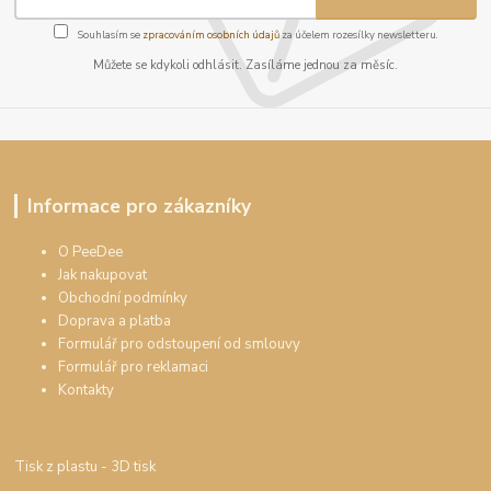
Souhlasím se
zpracováním osobních údajů
za účelem rozesílky newsletteru.
Můžete se kdykoli odhlásit. Zasíláme jednou za měsíc.
Informace pro zákazníky
O PeeDee
Jak nakupovat
Obchodní podmínky
Doprava a platba
Formulář pro odstoupení od smlouvy
Formulář pro reklamaci
Kontakty
Tisk z plastu
- 3D tisk