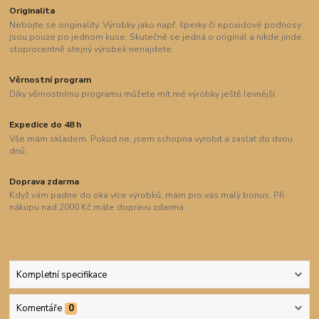
Originalita
Nebojte se originality. Výrobky jako např. šperky či epoxidové podnosy
jsou pouze po jednom kuse. Skutečně se jedná o originál a nikde jinde
stoprocentně stejný výrobek nenajdete.
Věrnostní program
Díky věrnostnímu programu můžete mít mé výrobky ještě levnější.
Expedice do 48 h
Vše mám skladem. Pokud ne, jsem schopna vyrobit a zaslat do dvou
dnů.
Doprava zdarma
Když vám padne do oka více výrobků, mám pro vás malý bonus. Při
nákupu nad 2000 Kč máte dopravu zdarma.
Kompletní specifikace
Komentáře
0