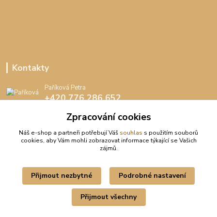
Kontakty
Paříková Petra
+420 776 286 652
(Po-Pá, 8-16 hod.)
Zpracování cookies
info@peedee.cz
Náš e-shop a partneři potřebují Váš
souhlas
s použitím souborů
cookies, aby Vám mohli zobrazovat informace týkající se Vašich
zájmů.
Přijmout nezbytné
Podrobné nastavení
Upravit sběr cookies.
Přijmout všechny