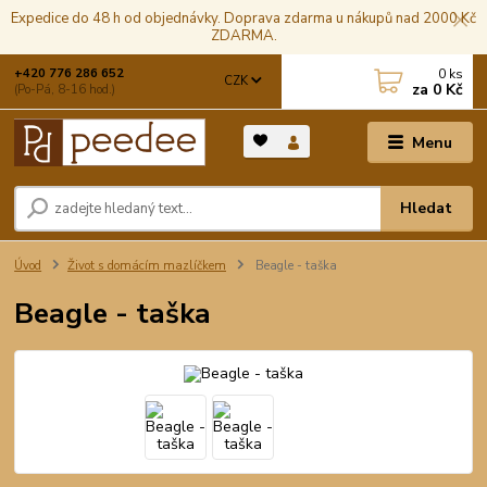
Expedice do 48 h od objednávky. Doprava zdarma u nákupů nad 2000 Kč
ZDARMA.
0
ks
+420 776 286 652
CZK
za
0 Kč
(Po-Pá, 8-16 hod.)
Menu
Hledat
Úvod
Život s domácím mazlíčkem
Beagle - taška
Beagle - taška