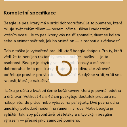
Kompletní specifikace
Beagle je pes, který má v srdci dobrodružství. Je to plemeno, které
miluje svět celým tělem — nosem, očima, ušima i radostným
vrtěním ocasu. Je to pes, který vás naučí zpomalit, dívat se kolem
sebe a vnímat svět tak, jak ho vnímá on — s radostí a zvědavostí.
Tahle taška je vytvořená pro lidi, kteří beagla chápou. Pro ty, kteří
vědí, že to není jen roztomilý pes s dlouhými oušky — je to
osobnost. Beagle je chytrý, veselý, společenský a má srdce
dobrodruha. Je to pes, který miluje svou rodinu, ale zároveň
potřebuje prostor pro vlastní objevování. A když se vrátí, vrátí se s
radostí, která je nakažlivá.
Taška je ušitá z kvalitní černé kočárkoviny, která je pevná, odolná
a drží tvar. Velikost 42 × 42 cm poskytuje dostatek prostoru na
nákup, věci do práce nebo výbavu na psí výlety. Dvě pevná ucha
umožňují pohodlné nošení na rameni i v ruce. Motiv beagla je
vytištěn tak, aby působil živě, přátelsky a s typickým beaglím
výrazem — přesně jako samotné plemeno.