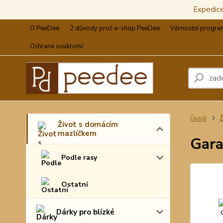
Expedic
O PeeDee
2 důvody proč e-shop PeeDee
Věrnostní progra
Ochrana soukromí
Úvod
Ž
Život s domácím
mazlíčkem
Gara
Podle rasy
Ostatní
Dárky pro blízké