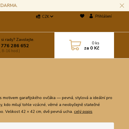
 ZDARMA.
Přihlášení
CZK
 si rady? Zavolejte.
0
ks
 776 286 652
za
0 Kč
, 8-16 hod.)
s motivem garafijského ovčáka — pevná, stylová a ideální pro
y, kdo milují tohle vzácné, věrné a neobyčejně statečné
o. Velikost 42 × 42 cm, dvě pevná ucha.
celý popis