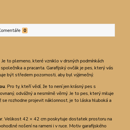
Komentáře
0
. Je to plemeno, které vzniklo v drsných podmínkách
polečníka a pracanta. Garafijský ovčák je pes, který vás
uje být středem pozornosti, aby byl výjimečný.
ou
. Pro ty, kteří vědí, že to není jen krásný pes s
ovnaný, odvážný a nesmírně věrný. Je to pes, který miluje
yž se rozhodne projevit náklonnost, je to láska hluboká a
 tvar. Velikost 42 × 42 cm poskytuje dostatek prostoru na
ohodlné nošení na rameni i v ruce. Motiv garafijského