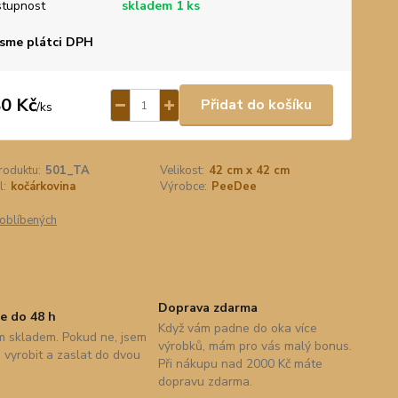
tupnost
skladem 1 ks
sme plátci DPH
0 Kč
Přidat do košíku
/
ks
roduktu:
501_TA
Velikost:
42 cm x 42 cm
l:
kočárkovina
Výrobce:
PeeDee
oblíbených
Doprava zdarma
e do 48 h
Když vám padne do oka více
 skladem. Pokud ne, jsem
výrobků, mám pro vás malý bonus.
vyrobit a zaslat do dvou
Při nákupu nad 2000 Kč máte
dopravu zdarma.