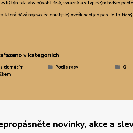
 vytištěn tak, aby působil živě, výrazně a s typickým hrdým pohle
ka, která dává najevo, že garafijský ovčák není jen pes. Je to
tich
zařazeno v kategoriích
 s domácím
Podle rasy
G - I
íčkem
epropásněte novinky, akce a slev