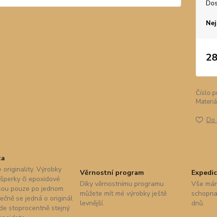
Dos
Nej
28
Číslo p
Materiá
Do 
ta
 originality. Výrobky
Věrnostní program
Expedic
 šperky či epoxidové
Díky věrnostnímu programu
Vše mám
sou pouze po jednom
můžete mít mé výrobky ještě
schopna 
ečně se jedná o originál
levnější.
dnů.
nde stoprocentně stejný