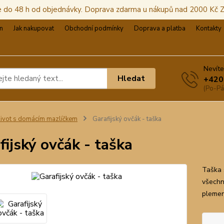
e do 48 h od objednávky. Doprava zdarma u nákupů nad 2000 Kč
m
Jak nakupovat
Obchodní podmínky
Doprava a platba
Kontakty
Nevíte
Hledat
+420
(Po-Pá
ivot s domácím mazlíčkem
Garafijský ovčák - taška
fijský ovčák - taška
Taška 
všechn
plemen