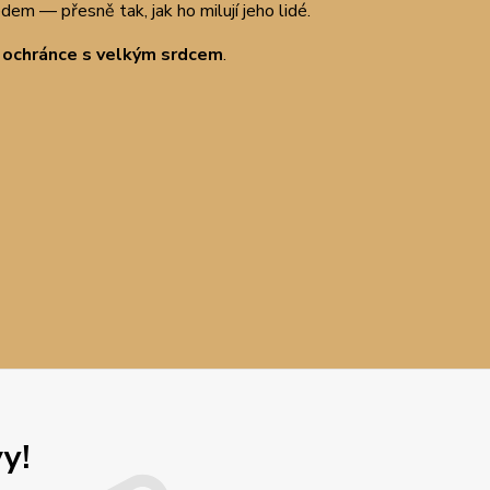
dem — přesně tak, jak ho milují jeho lidé.
ý ochránce s velkým srdcem
.
y!