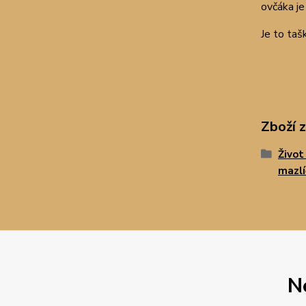
ovčáka je
Je to taš
Zboží 
Život
mazl
N