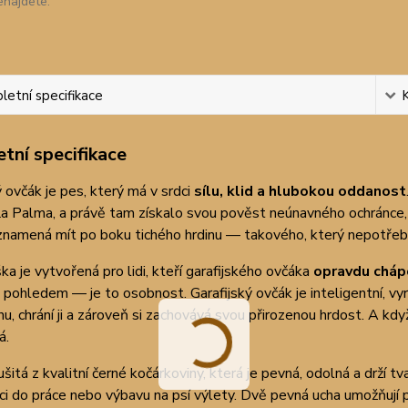
enajdete.
etní specifikace
tní specifikace
ý ovčák je pes, který má v srdci
sílu, klid a hlubokou oddanost
a Palma, a právě tam získalo svou pověst neúnavného ochránce, s
 znamená mít po boku tichého hrdinu — takového, který nepotřeb
ka je vytvořená pro lidi, kteří garafijského ovčáka
opravdu cháp
pohledem — je to osobnost. Garafijský ovčák je inteligentní, vyr
nu, chrání ji a zároveň si zachovává svou přirozenou hrdost. A kd
á.
ušitá z kvalitní černé kočárkoviny, která je pevná, odolná a drží
ci do práce nebo výbavu na psí výlety. Dvě pevná ucha umožňují p