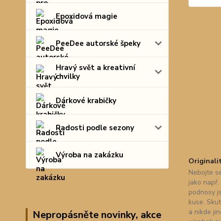
Epoxidová magie
PeeDee autorské špeky
Hravý svět a kreativní
chvilky
Dárkové krabičky
Radosti podle sezony
Výroba na zakázku
Originali
Nebojte se
jako např.
podnosy j
kuse. Skut
a nikde ji
Nepropásněte novinky, akce