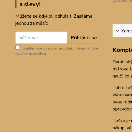
výrobek n
a slevy!
Můžete se kdykoli odhlásit. Zasíláme
jednou za měsíc.
Kompl
Přihlásit se
Komple
Souhlasím se
zpracováním osobních údajů
za účelem
rozesílky newsletteru.
Garafijsk
ostrova L
naučí, co
Tahle taš
výrazným 
svou rodi
opravdov
Taška je 
nákup, vě