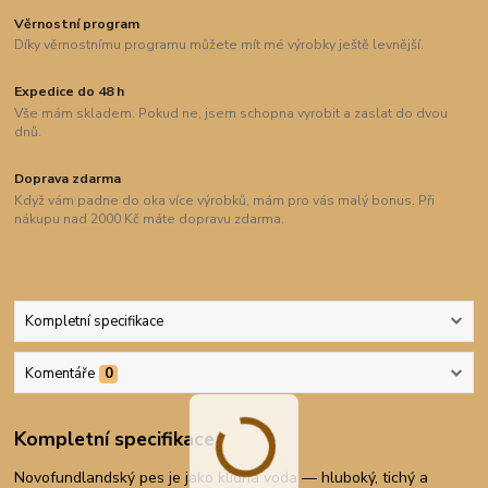
Věrnostní program
Díky věrnostnímu programu můžete mít mé výrobky ještě levnější.
Expedice do 48 h
Vše mám skladem. Pokud ne, jsem schopna vyrobit a zaslat do dvou
dnů.
Doprava zdarma
Když vám padne do oka více výrobků, mám pro vás malý bonus. Při
nákupu nad 2000 Kč máte dopravu zdarma.
Kompletní specifikace
Komentáře
0
Kompletní specifikace
Novofundlandský pes je jako klidná voda — hluboký, tichý a