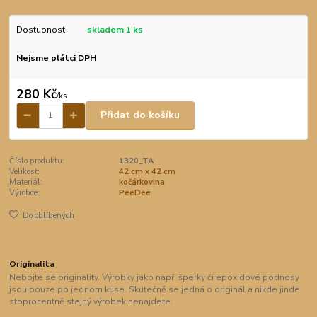
Dostupnost
skladem 1 ks
Nejsme plátci DPH
280 Kč
/
ks
Přidat do košíku
Číslo produktu:
1320_TA
Velikost:
42 cm x 42 cm
Materiál:
kočárkovina
Výrobce:
PeeDee
Do oblíbených
Originalita
Nebojte se originality. Výrobky jako např. šperky či epoxidové podnosy
jsou pouze po jednom kuse. Skutečně se jedná o originál a nikde jinde
stoprocentně stejný výrobek nenajdete.