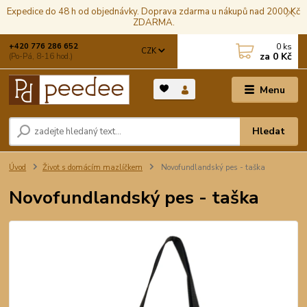
Expedice do 48 h od objednávky. Doprava zdarma u nákupů nad 2000 Kč
ZDARMA.
0
ks
+420 776 286 652
CZK
za
0 Kč
(Po-Pá, 8-16 hod.)
Menu
Hledat
Úvod
Život s domácím mazlíčkem
Novofundlandský pes - taška
Novofundlandský pes - taška