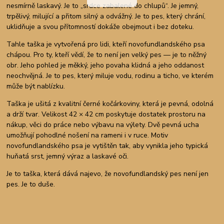
nesmírně laskavý. Je to „srdce zabalené do chlupů“. Je jemný,
trpělivý, milující a přitom silný a odvážný. Je to pes, který chrání,
uklidňuje a svou přítomností dokáže obejmout i bez doteku.
Tahle taška je vytvořená pro lidi, kteří novofundlandského psa
chápou. Pro ty, kteří vědí, že to není jen velký pes — je to něžný
obr. Jeho pohled je měkký, jeho povaha klidná a jeho oddanost
neochvějná. Je to pes, který miluje vodu, rodinu a ticho, ve kterém
může být nablízku.
Taška je ušitá z kvalitní černé kočárkoviny, která je pevná, odolná
a drží tvar. Velikost 42 × 42 cm poskytuje dostatek prostoru na
nákup, věci do práce nebo výbavu na výlety. Dvě pevná ucha
umožňují pohodlné nošení na rameni i v ruce. Motiv
novofundlandského psa je vytištěn tak, aby vynikla jeho typická
huňatá srst, jemný výraz a laskavé oči.
Je to taška, která dává najevo, že novofundlandský pes není jen
pes. Je to duše.