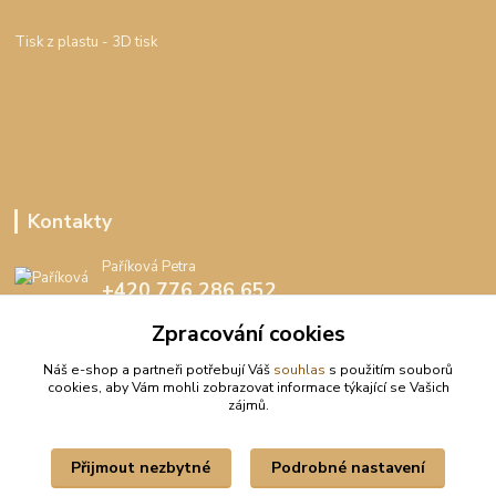
Tisk z plastu
- 3D tisk
Kontakty
Paříková Petra
+420 776 286 652
(Po-Pá, 8-16 hod.)
Zpracování cookies
info@peedee.cz
Náš e-shop a partneři potřebují Váš
souhlas
s použitím souborů
cookies, aby Vám mohli zobrazovat informace týkající se Vašich
zájmů.
Přijmout nezbytné
Podrobné nastavení