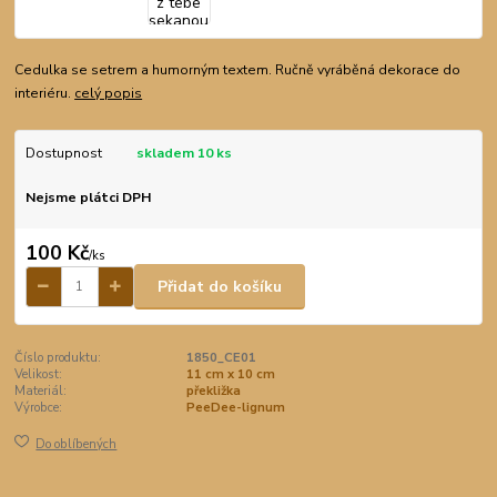
Cedulka se setrem a humorným textem. Ručně vyráběná dekorace do
interiéru.
celý popis
Dostupnost
skladem 10 ks
Nejsme plátci DPH
100 Kč
/
ks
Přidat do košíku
Číslo produktu:
1850_CE01
Velikost:
11 cm x 10 cm
Materiál:
překližka
Výrobce:
PeeDee-lignum
Do oblíbených