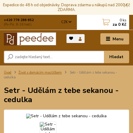
Expedice do 48 h od objednávky. Doprava zdarma u nákupů nad 2000 Kč
ZDARMA.
0
ks
+420 776 286 652
CZK
za
0 Kč
(Po-Pá, 8-16 hod.)
Menu
Hledat
Úvod
Život s domácím mazlíčkem
Setr - Udělám z tebe sekanou -
cedulka
Setr - Udělám z tebe sekanou -
cedulka