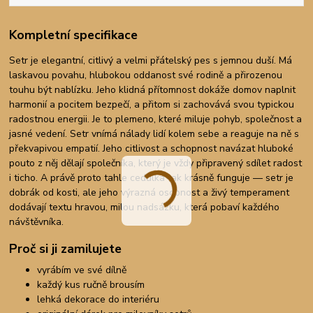
Kompletní specifikace
Setr je elegantní, citlivý a velmi přátelský pes s jemnou duší. Má
laskavou povahu, hlubokou oddanost své rodině a přirozenou
touhu být nablízku. Jeho klidná přítomnost dokáže domov naplnit
harmonií a pocitem bezpečí, a přitom si zachovává svou typickou
radostnou energii. Je to plemeno, které miluje pohyb, společnost a
jasné vedení. Setr vnímá nálady lidí kolem sebe a reaguje na ně s
překvapivou empatií. Jeho citlivost a schopnost navázat hluboké
pouto z něj dělají společníka, který je vždy připravený sdílet radost
i ticho. A právě proto tahle cedulka tak krásně funguje — setr je
dobrák od kosti, ale jeho výrazná osobnost a živý temperament
dodávají textu hravou, milou nadsázku, která pobaví každého
návštěvníka.
Proč si ji zamilujete
vyrábím ve své dílně
každý kus ručně brousím
lehká dekorace do interiéru