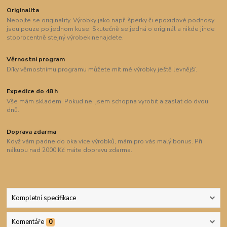
Originalita
Nebojte se originality. Výrobky jako např. šperky či epoxidové podnosy
jsou pouze po jednom kuse. Skutečně se jedná o originál a nikde jinde
stoprocentně stejný výrobek nenajdete.
Věrnostní program
Díky věrnostnímu programu můžete mít mé výrobky ještě levnější.
Expedice do 48 h
Vše mám skladem. Pokud ne, jsem schopna vyrobit a zaslat do dvou
dnů.
Doprava zdarma
Když vám padne do oka více výrobků, mám pro vás malý bonus. Při
nákupu nad 2000 Kč máte dopravu zdarma.
Kompletní specifikace
Komentáře
0