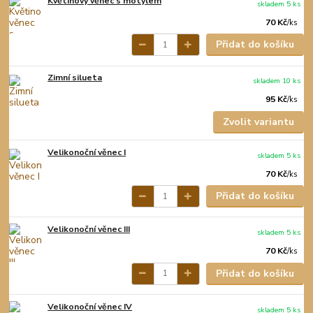
Květinový věnec s motýlem
skladem 5 ks
70 Kč
/
ks
Přidat do košíku
Zimní silueta
skladem 10 ks
95 Kč
/
ks
Zvolit variantu
Velikonoční věnec I
skladem 5 ks
70 Kč
/
ks
Přidat do košíku
Velikonoční věnec III
skladem 5 ks
70 Kč
/
ks
Přidat do košíku
Velikonoční věnec IV
skladem 5 ks