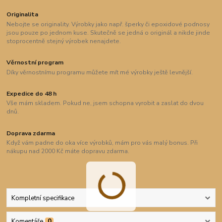
Originalita
Nebojte se originality. Výrobky jako např. šperky či epoxidové podnosy
jsou pouze po jednom kuse. Skutečně se jedná o originál a nikde jinde
stoprocentně stejný výrobek nenajdete.
Věrnostní program
Díky věrnostnímu programu můžete mít mé výrobky ještě levnější.
Expedice do 48 h
Vše mám skladem. Pokud ne, jsem schopna vyrobit a zaslat do dvou
dnů.
Doprava zdarma
Když vám padne do oka více výrobků, mám pro vás malý bonus. Při
nákupu nad 2000 Kč máte dopravu zdarma.
Kompletní specifikace
Komentáře
0