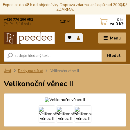
Expedice do 48 h od objednávky. Doprava zdarma u nákupů nad 2000 Kč
ZDARMA.
0
ks
+420 776 286 652
CZK
za
0 Kč
(Po-Pá, 8-16 hod.)
Menu
Hledat
Úvod
Dárky pro blízké
Velikonoční věnec II
Velikonoční věnec II