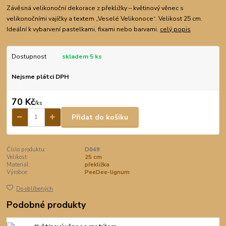
Závěsná velikonoční dekorace z překližky – květinový věnec s
velikonočními vajíčky a textem „Veselé Velikonoce“. Velikost 25 cm.
Ideální k vybarvení pastelkami, fixami nebo barvami.
celý popis
Dostupnost
skladem 5 ks
Nejsme plátci DPH
70 Kč
/
ks
Přidat do košíku
Číslo produktu:
D049
Velikost:
25 cm
Materiál:
překližka
Výrobce:
PeeDee-lignum
Do oblíbených
Podobné produkty