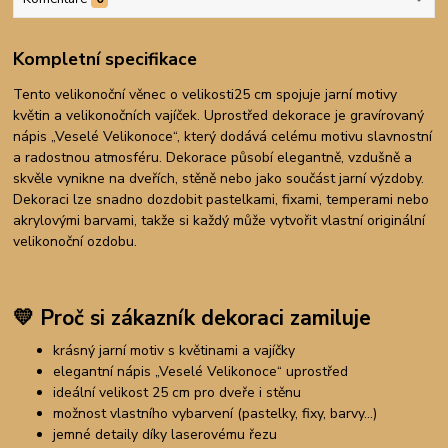
Kompletní specifikace
Tento velikonoční věnec o velikosti
25 cm spojuje jarní motivy
květin a velikonočních vajíček. Uprostřed dekorace je gravírovaný
nápis „Veselé Velikonoce“, který dodává celému motivu slavnostní
a radostnou atmosféru. Dekorace působí elegantně, vzdušně a
skvěle vynikne na dveřích, stěně nebo jako součást jarní výzdoby.
Dekoraci lze snadno dozdobit pastelkami, fixami, temperami nebo
akrylovými barvami, takže si každý může vytvořit vlastní originální
velikonoční ozdobu.
💛
Proč si zákazník dekoraci zamiluje
krásný jarní motiv s květinami a vajíčky
elegantní nápis „Veselé Velikonoce“ uprostřed
ideální velikost 25 cm pro dveře i stěnu
možnost vlastního vybarvení (pastelky, fixy, barvy…)
jemné detaily díky laserovému řezu