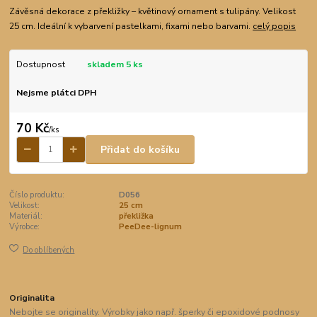
Závěsná dekorace z překližky – květinový ornament s tulipány. Velikost
25 cm. Ideální k vybarvení pastelkami, fixami nebo barvami.
celý popis
Dostupnost
skladem 5 ks
Nejsme plátci DPH
70 Kč
/
ks
Přidat do košíku
Číslo produktu:
D056
Velikost:
25 cm
Materiál:
překližka
Výrobce:
PeeDee-lignum
Do oblíbených
Originalita
Nebojte se originality. Výrobky jako např. šperky či epoxidové podnosy