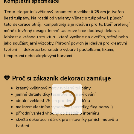
Kompletní specifikace
Tento elegantní květinový ornament o velikosti
25 cm
je tvořen
šesti tulipány. Na rozdíl od varianty Věnec s tulippány I. působí
tato dekorace plněji, kompaktněji a je ideální i pro ty, kteří preferují
méně otevřený design. Jemné laserové linie dodávají dekoraci
lehkost a krásnou strukturu, která vynikne na dveřích, stěně nebo
jako součást jarní výzdoby. Přírodní povrch je ideální pro kreativní
tvoření — dekoraci lze snadno vybarvit pastelkami, fixami,
temperami nebo akrylovými barvami.
💛
Proč si zákazník dekoraci zamiluje
krásný květinový motiv tvořený tulipány
jemné detaily díky laserovému gravírování
ideální velikost 25 cm pro dveře i stěnu
možnost vlastního vybarvení (pastelky, fixy, barvy…)
přírodní vzhled vhodný do každého interiéru
skvělá dekorace i dárek pro milovníky jarních motivů a
tvoření