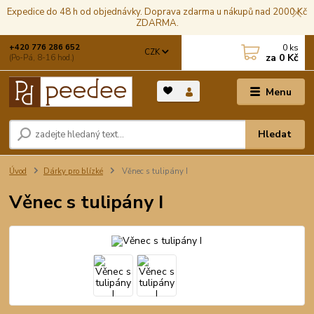
Expedice do 48 h od objednávky. Doprava zdarma u nákupů nad 2000 Kč
ZDARMA.
0
ks
+420 776 286 652
CZK
za
0 Kč
(Po-Pá, 8-16 hod.)
Menu
Hledat
Úvod
Dárky pro blízké
Věnec s tulipány I
Věnec s tulipány I