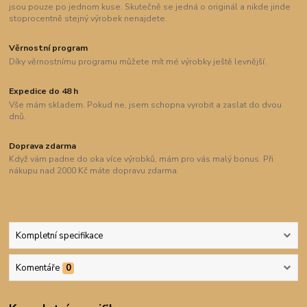
jsou pouze po jednom kuse. Skutečně se jedná o originál a nikde jinde
stoprocentně stejný výrobek nenajdete.
Věrnostní program
Díky věrnostnímu programu můžete mít mé výrobky ještě levnější.
Expedice do 48 h
Vše mám skladem. Pokud ne, jsem schopna vyrobit a zaslat do dvou
dnů.
Doprava zdarma
Když vám padne do oka více výrobků, mám pro vás malý bonus. Při
nákupu nad 2000 Kč máte dopravu zdarma.
Kompletní specifikace
Komentáře
0