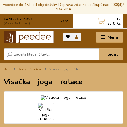
Expedice do 48 h od objednávky. Doprava zdarma u nákupů nad 2000 Kč
ZDARMA.
0
ks
+420 776 286 652
CZK
za
0 Kč
(Po-Pá, 8-16 hod.)
Menu
Hledat
Úvod
Dárky pro blízké
Visačka - joga - rotace
Visačka - joga - rotace