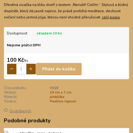
Dřevěná visačka na kliku dveří s textem „Nerušit! Cvičím.“. Stylový a klidný
doplněk, který dá jasně najevo, že právě probíhá meditace, dechové
cvičení nebo jemná jóga, kterou není vhodné přerušovat.
celý popis
Dostupnost
skladem 10 ks
Nejsme plátci DPH
100 Kč
/
ks
Přidat do košíku
Číslo produktu:
V028
Velikost:
19 cm x 7 cm
Materiál:
překližka
Výrobce:
PeeDee-lignum
Do oblíbených
Podobné produkty