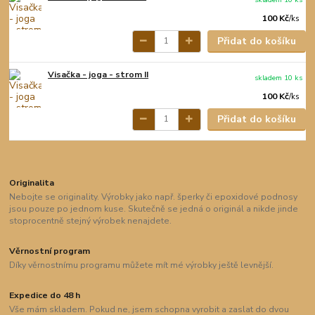
100 Kč
/
ks
Přidat do košíku
Visačka - joga - strom II
skladem 10 ks
100 Kč
/
ks
Přidat do košíku
Originalita
Nebojte se originality. Výrobky jako např. šperky či epoxidové podnosy
jsou pouze po jednom kuse. Skutečně se jedná o originál a nikde jinde
stoprocentně stejný výrobek nenajdete.
Věrnostní program
Díky věrnostnímu programu můžete mít mé výrobky ještě levnější.
Expedice do 48 h
Vše mám skladem. Pokud ne, jsem schopna vyrobit a zaslat do dvou