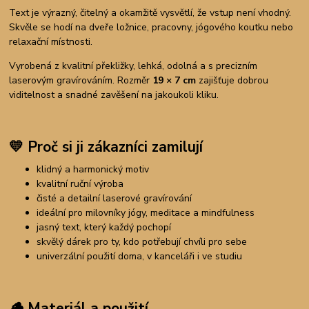
Text je výrazný, čitelný a okamžitě vysvětlí, že vstup není vhodný.
Skvěle se hodí na dveře ložnice, pracovny, jógového koutku nebo
relaxační místnosti.
Vyrobená z kvalitní překližky, lehká, odolná a s precizním
laserovým gravírováním. Rozměr
19 × 7 cm
zajišťuje dobrou
viditelnost a snadné zavěšení na jakoukoli kliku.
💛
Proč si ji zákazníci zamilují
klidný a harmonický motiv
kvalitní ruční výroba
čisté a detailní laserové gravírování
ideální pro milovníky jógy, meditace a mindfulness
jasný text, který každý pochopí
skvělý dárek pro ty, kdo potřebují chvíli pro sebe
univerzální použití doma, v kanceláři i ve studiu
🪵
Materiál a použití