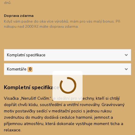
dnů.
Doprava zdarma
Když vám padne do oka více výrobků, mám pro vás malý bonus. Při
nákupu nad 2000 Kč máte dopravu zdarma.
Kompletní specifikace
Komentáře
0
Kompletní specifikace
Visačka „Nerušit! Cvičím.“ je ideální pro všechny, kteří si chtějí
dopřát chvíli klidu, soustředění a vnitřní rovnováhy. Gravírovaný
motiv postavičky sedící v meditační pozici s jednou rukou
zvednutou do mudry dodává cedulce harmonii, jemnost a
příjemnou atmosféru, která dokonale vystihuje moment ticha a
relaxace.