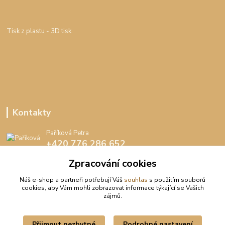
Tisk z plastu
- 3D tisk
Kontakty
Paříková Petra
+420 776 286 652
(Po-Pá, 8-16 hod.)
Zpracování cookies
info@peedee.cz
Náš e-shop a partneři potřebují Váš
souhlas
s použitím souborů
cookies, aby Vám mohli zobrazovat informace týkající se Vašich
zájmů.
Přijmout nezbytné
Podrobné nastavení