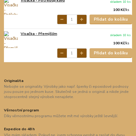
Visačka - Potřebuji kávu
skladem 10 ks
100 Kč
/
ks
Přidat do košíku
Visačka - Přemýšlím
skladem 10 ks
100 Kč
/
ks
Přidat do košíku
Originalita
Nebojte se originality. Výrobky jako např. šperky či epoxidové podnosy
jsou pouze po jednom kuse. Skutečně se jedná o originál a nikde jinde
stoprocentně stejný výrobek nenajdete.
Věrnostní program
Díky věrnostnímu programu můžete mít mé výrobky ještě levnější.
Expedice do 48 h
Vše mám skladem. Pokud ne, jsem schopna vyrobit a zaslat do dvou