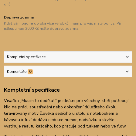
dnů.
Doprava zdarma
Když vám padne do oka více výrobků, mám pro vás malý bonus. Při
nákupu nad 2000 Kč máte dopravu zdarma.
Kompletní specifikace
Komentáře
0
Kompletní specifikace
Visačka „Musím to dodělat.“ je ideální pro všechny, kteří potřebují
klid na práci, soustředění nebo dokončení důležitého úkolu.
Gravírovaný motiv člověka sedícího u stolu s notebookem a
kávovou infuzí dodává cedulce humor, nadsázku a skvěle
vystihuje realitu každého, kdo pracuje pod tlakem nebo ve flow.