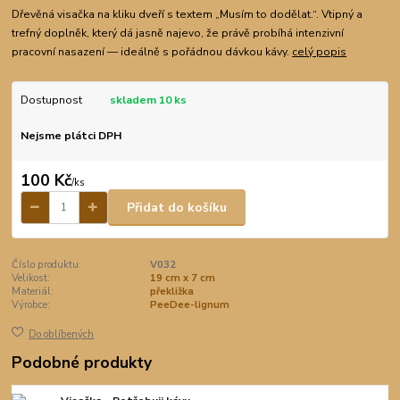
Dřevěná visačka na kliku dveří s textem „Musím to dodělat.“. Vtipný a
trefný doplněk, který dá jasně najevo, že právě probíhá intenzivní
pracovní nasazení — ideálně s pořádnou dávkou kávy.
celý popis
Dostupnost
skladem 10 ks
Nejsme plátci DPH
100 Kč
/
ks
Přidat do košíku
Číslo produktu:
V032
Velikost:
19 cm x 7 cm
Materiál:
překližka
Výrobce:
PeeDee-lignum
Do oblíbených
Podobné produkty