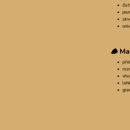
čis
jas
skv
uni
🪵
Mat
pře
roz
vho
leh
gra