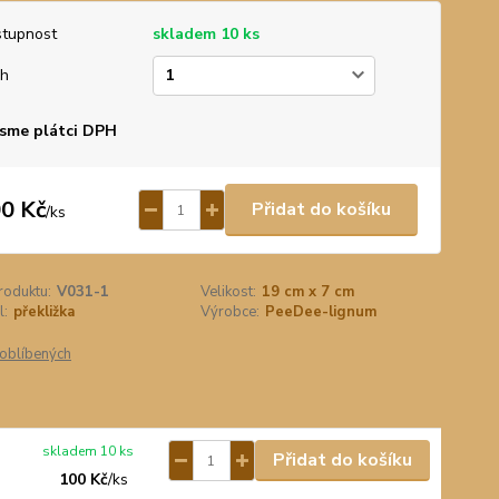
tupnost
skladem 10 ks
uh
sme plátci DPH
0 Kč
Přidat do košíku
/
ks
roduktu:
V031-1
Velikost:
19 cm x 7 cm
l:
překližka
Výrobce:
PeeDee-lignum
oblíbených
skladem 10 ks
Přidat do košíku
100 Kč
/
ks