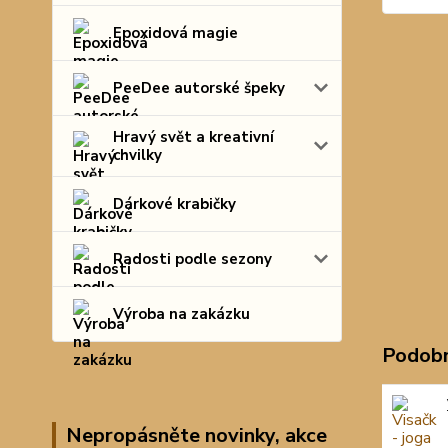
Epoxidová magie
PeeDee autorské špeky
Hravý svět a kreativní
chvilky
Dárkové krabičky
Radosti podle sezony
Výroba na zakázku
Podobn
Nepropásněte novinky, akce