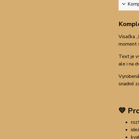
Kompl
Komple
Visačka „
moment so
Text je v
ale i na 
Vyrobená 
snadné za
💛
Pro
roz
ideá
kval