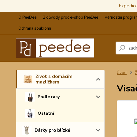
Expedic
O PeeDee
2 důvody proč e-shop PeeDee
Věrnostní progra
Ochrana soukromí
Úvod
Ž
Život s domácím
mazlíčkem
Visa
Podle rasy
Ostatní
Dárky pro blízké