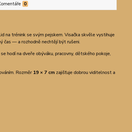
Komentáře
0
 klid na trénink se svým pejskem. Visačka skvěle vystihuje
ný čas — a rozhodně nechtějí být rušeni.
ka se hodí na dveře obýváku, pracovny, dětského pokoje,
írováním. Rozměr
19 × 7 cm
zajišťuje dobrou viditelnost a