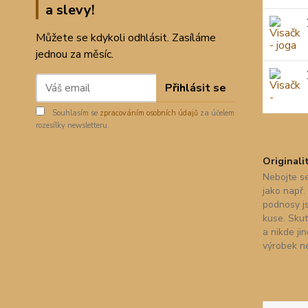
a slevy!
Můžete se kdykoli odhlásit. Zasíláme
jednou za měsíc.
Přihlásit se
Souhlasím se
zpracováním osobních údajů
za účelem
rozesílky newsletteru.
Originali
Nebojte se
jako např.
podnosy j
kuse. Skut
a nikde ji
výrobek n