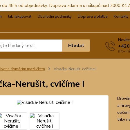
e do 48 h od objednávky. Doprava zdarma u nákupů nad 2000 Kč
m
Jak nakupovat
Obchodní podmínky
Doprava a platba
Kontakty
Nevíte
Hledat
+420
(Po-Pá
ivot s domácím mazlíčkem
Visačka-Nerušit, cvičíme I
čka-Nerušit, cvičíme I
Dřevěná
a hrav
cvičení
triky n