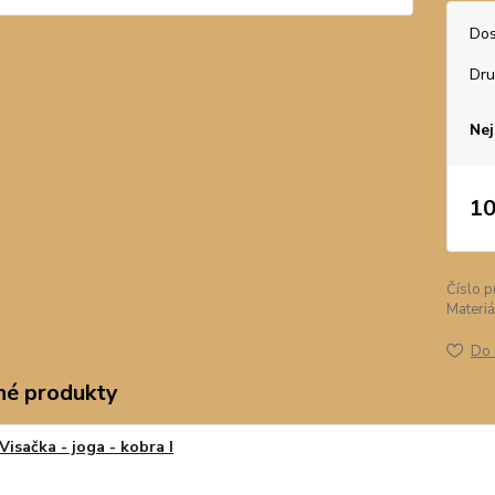
Dos
Dr
Nej
10
Číslo p
Materiá
Do 
é produkty
Visačka - joga - kobra I