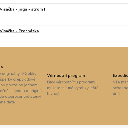
Visačka - joga - strom I
Visačka - Procházka
ta
 originality. Výrobky
Věrnostní program
Expedic
 šperky či epoxidové
Díky věrnostnímu programu
Vše mám
sou pouze po jednom
můžete mít mé výrobky ještě
schopna 
ečně se jedná o originál
levnější.
dnů.
nde stoprocentně stejný
enajdete.