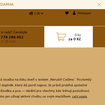
 ZDARMA.
Přihlášení
CZK
 si rady? Zavolejte.
0
ks
 776 286 652
za
0 Kč
, 8-16 hod.)
 visačka na kliku dveří s textem „Nerušit! Cvičíme.“. Roztomilý
ý doplněk, který dá jasně najevo, že právě probíhá společné
 člověka a psa — ideální pro všechny, kdo trénují poslušnost,
ebo jen užívají aktivní chvilku se svým mazlíčkem.
celý popis