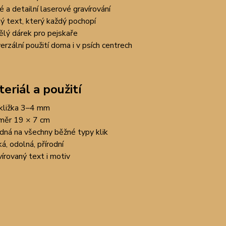
té a detailní laserové gravírování
ný text, který každý pochopí
ělý dárek pro pejskaře
verzální použití doma i v psích centrech
eriál a použití
kližka 3–4 mm
měr 19 × 7 cm
dná na všechny běžné typy klik
ká, odolná, přírodní
vírovaný text i motiv