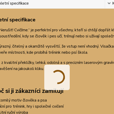
etní specifikace
tní specifikace
Nerušit! Cvičíme.“ je perfektní pro všechny, kteří si chtějí dopřát
ustředění, kdy se člověk i pes učí, trénují nebo si užívají společ
ýrazný, čitelný a okamžitě vysvětlí, že vstup není vhodný. Visač
dveře místnosti, kde probíhá trénink nebo psí škola.
z kvalitní překližky, lehká, odolná a s precizním laserovým grav
věšení na jakoukoli kliku.
č si ji zákazníci zamilují
tomilý motiv člověka a psa
lní pro trénink, hry i společné cvičení
itní ruční výroba