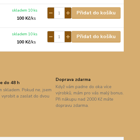
skladem 10 ks
Přidat do košíku
100 Kč
/
ks
skladem 10 ks
Přidat do košíku
100 Kč
/
ks
Doprava zdarma
e do 48 h
Když vám padne do oka více
 skladem. Pokud ne, jsem
výrobků, mám pro vás malý bonus.
vyrobit a zaslat do dvou
Při nákupu nad 2000 Kč máte
dopravu zdarma.