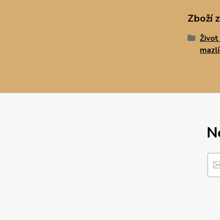
Zboží 
Život
mazl
N