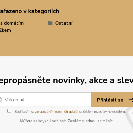
zařazeno v kategoriích
 s domácím
Ostatní
íčkem
epropásněte novinky, akce a slev
Přihlásit se
Souhlasím se
zpracováním osobních údajů
za účelem rozesílky newsletteru.
Můžete se kdykoli odhlásit. Zasíláme jednou za měsíc.