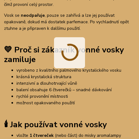
čímž provoní celý prostor.
Vosk se
neodpařuje
, pouze se zahřívá a lze jej používat
opakovaně, dokud má dostatek parfemace. Po vychladnutí opět
ztuhne a je připraven k dalšímu použití.
💛 Proč si zákazník vonné vosky
zamiluje
vyrobeno z kvalitního palmového krystalického vosku
krásná krystalická struktura
intenzivní a dlouhotrvající vůně
balení obsahuje 6 čtverečků – snadné dávkování
rychlé provonění místnosti
možnost opakovaného použití
🕯️ Jak používat vonné vosky
vložte
1 čtvereček
(nebo část) do misky aromalampy