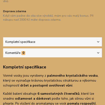
dnů.
Doprava zdarma
Když vám padne do oka více výrobků, mám pro vás malý bonus. Při
nákupu nad 2000 Kč máte dopravu zdarma.
Kompletní specifikace
Komentáře
0
Kompletní specifikace
Vonné vosky jsou vyrobeny z
palmového krystalického vosku
,
který se vyznačuje krásnou krystalickou strukturou a výbornou
schopností
držet a postupně uvolňovat vůni
.
Každé balení obsahuje
6 samostatných čtverečků
, které lze
snadno
odlamovat a dávkovat
podle toho, jak silnou vůni si
přejete. Po vložení do aromalampy se vosk
pomalu rozpouští
,