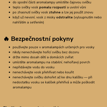
do spodní části aromalampy umístěte čajovou svíčku
teplo svíčky vosk
pomalu rozpustí
a uvolní vůni
po zhasnutí svíčky vosk
ztuhne
a lze jej použít znovu
když už nevoní, vosk z misky
odstraňte
(vyloupnutím nebo
nahřátím a setřením)
🔥 Bezpečnostní pokyny
používejte pouze v aromalampách určených pro vosky
nikdy nenechávejte hořící svíčku bez dozoru
držte mimo dosah dětí a domácích zvířat
umístěte aromalampu na stabilní, nehořlavý povrch
nepřidávejte vodu do vosku
nenechávejte vosk přehřívat nebo kouřit
nenechávejte svíčku dohořet až ke dnu kalíšku — při
nedostatku vosku se kalíšek přehřívá a může poškodit
aromalampu