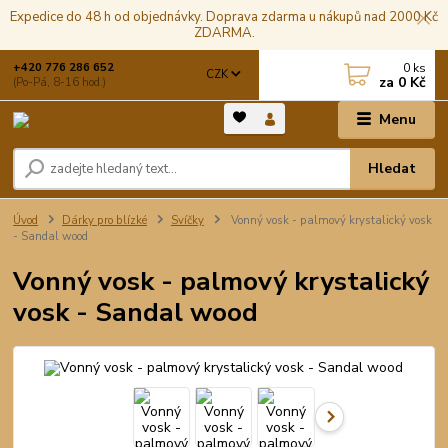
Expedice do 48 h od objednávky. Doprava zdarma u nákupů nad 2000 Kč
ZDARMA.
0
ks
+420 776 286 652
CZK
za
0 Kč
(Po-Pá, 8-16 hod.)
Menu
Hledat
Úvod
Dárky pro blízké
Svíčky
Vonný vosk - palmový krystalický vosk
- Sandal wood
Vonný vosk - palmový krystalický
vosk - Sandal wood