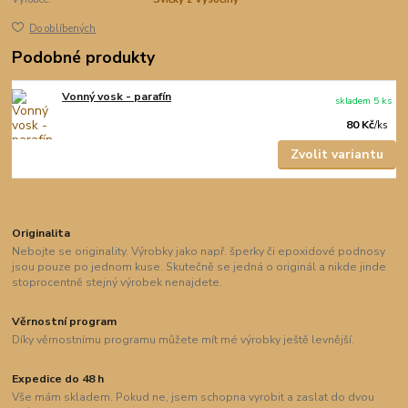
Do oblíbených
Podobné produkty
Vonný vosk - parafín
skladem 5 ks
80 Kč
/
ks
Zvolit variantu
Originalita
Nebojte se originality. Výrobky jako např. šperky či epoxidové podnosy
jsou pouze po jednom kuse. Skutečně se jedná o originál a nikde jinde
stoprocentně stejný výrobek nenajdete.
Věrnostní program
Díky věrnostnímu programu můžete mít mé výrobky ještě levnější.
Expedice do 48 h
Vše mám skladem. Pokud ne, jsem schopna vyrobit a zaslat do dvou