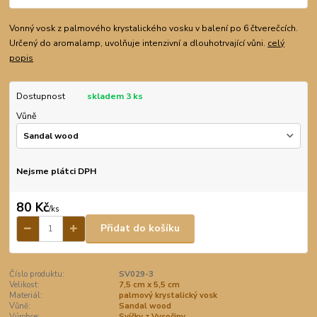
Vonný vosk z palmového krystalického vosku v balení po 6 čtverečcích.
Určený do aromalamp, uvolňuje intenzivní a dlouhotrvající vůni.
celý
popis
Dostupnost
skladem 3 ks
Vůně
Nejsme plátci DPH
80 Kč
/
ks
Přidat do košíku
Číslo produktu:
SV029-3
Velikost:
7,5 cm x 5,5 cm
Materiál:
palmový krystalický vosk
Vůně:
Sandal wood
Výrobce:
Svíčky z Vysočiny