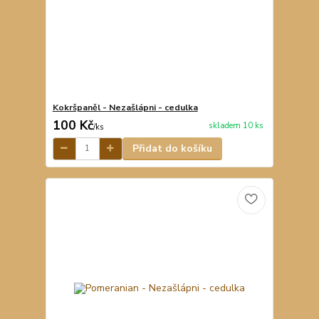
Kokršpaněl - Nezašlápni - cedulka
100 Kč
skladem 10 ks
/
ks
Přidat do košíku