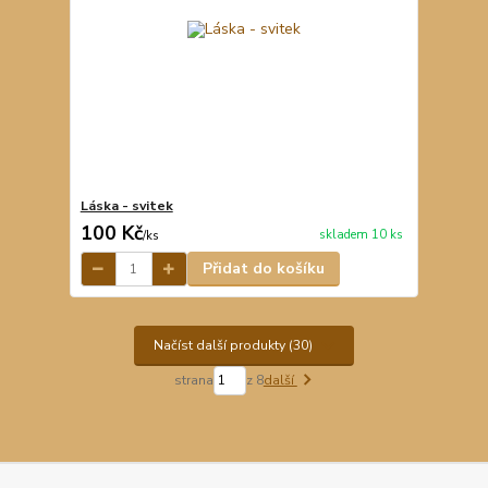
Láska - svitek
100 Kč
skladem 10 ks
/
ks
Přidat do košíku
Načíst další produkty (30)
strana
z 8
další