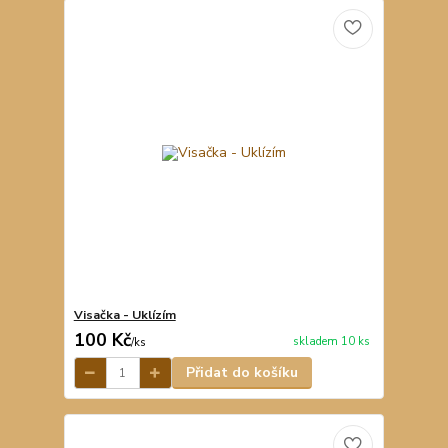
Visačka - Uklízím
100 Kč
skladem 10 ks
/
ks
Přidat do košíku