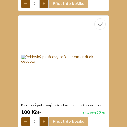
Přidat do košíku
Pekinský palácový psík - Jsem andílek - cedulka
100 Kč
skladem 10 ks
/
ks
Přidat do košíku