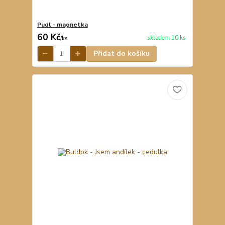
Pudl - magnetka
60 Kč
skladem 10 ks
/
ks
Přidat do košíku