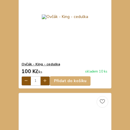
Ovčák - King - cedulka
100 Kč
skladem 10 ks
/
ks
Přidat do košíku