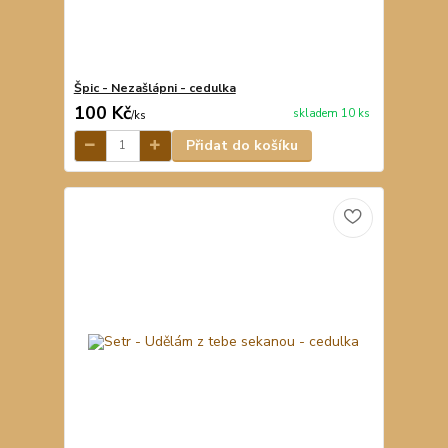
Špic - Nezašlápni - cedulka
100 Kč
skladem 10 ks
/
ks
Přidat do košíku