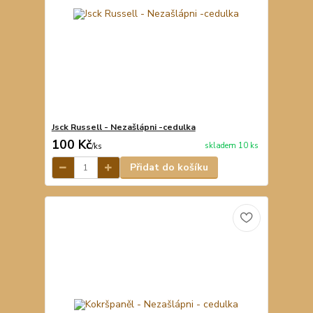
Jsck Russell - Nezašlápni -cedulka
100 Kč
skladem 10 ks
/
ks
Přidat do košíku