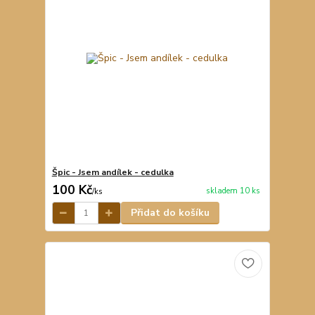
Špic - Jsem andílek - cedulka
100 Kč
skladem 10 ks
/
ks
Přidat do košíku