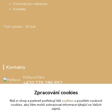
Formulář pro reklamaci
Kontakty
Tisk z plastu
- 3D tisk
Kontakty
Paříková Petra
+420 776 286 652
(Po-Pá, 8-16 hod.)
Zpracování cookies
info@peedee.cz
Náš e-shop a partneři potřebují Váš
souhlas
s použitím souborů
cookies, aby Vám mohli zobrazovat informace týkající se Vašich
zájmů.