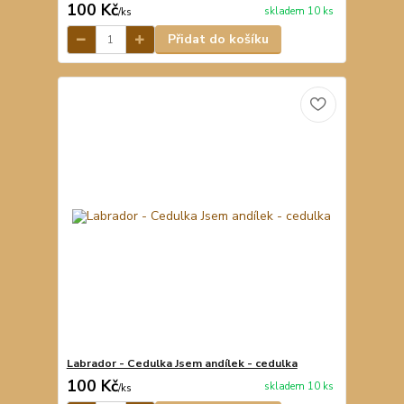
100 Kč
skladem 10 ks
/
ks
Přidat do košíku
Labrador - Cedulka Jsem andílek - cedulka
100 Kč
skladem 10 ks
/
ks