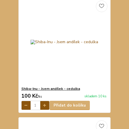
Shiba-Inu - Jsem andílek - cedulka
100 Kč
skladem 10 ks
/
ks
Přidat do košíku