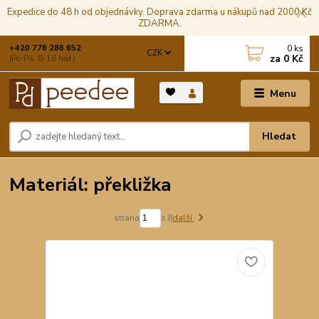
Expedice do 48 h od objednávky. Doprava zdarma u nákupů nad 2000 Kč
ZDARMA.
0
ks
+420 776 286 652
CZK
za
0 Kč
(Po-Pá, 8-16 hod.)
Menu
Hledat
Materiál: překližka
strana
z 8
další