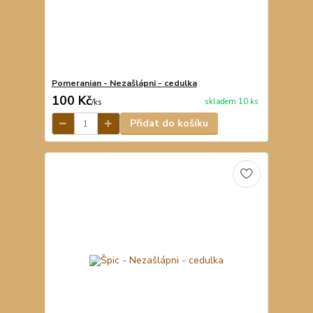
Pomeranian - Nezašlápni - cedulka
100 Kč
skladem 10 ks
/
ks
Přidat do košíku