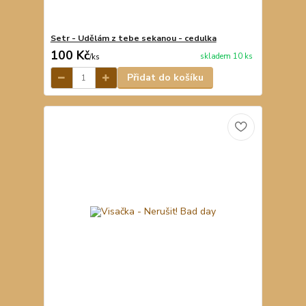
Setr - Udělám z tebe sekanou - cedulka
100 Kč
skladem 10 ks
/
ks
Přidat do košíku