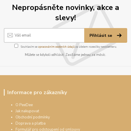
Nepropásněte novinky, akce a
slevy!
Přihlásit se
Souhlasím se
zpracováním osobních údajů
za účelem rozesílky newsletteru.
Můžete se kdykoli odhlásit. Zasíláme jednou za měsíc.
Informace pro zákazníky
O PeeDee
Jak nakupovat
Obchodní podmínky
Doprava a platba
Formulář pro odstoupení od smlouvy