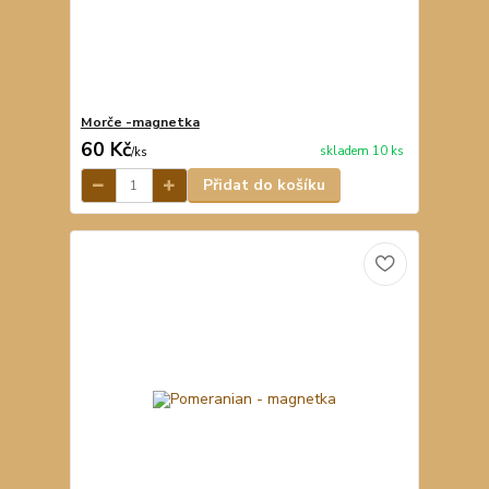
Morče -magnetka
60 Kč
skladem 10 ks
/
ks
Přidat do košíku