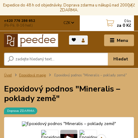
Expedice do 48 h od objednávky. Doprava zdarma u nákupů nad 2000 Kč
ZDARMA.
0
ks
+420 776 286 652
CZK
za
0 Kč
(Po-Pá, 8-16 hod.)
Menu
Hledat
Úvod
Epoxidová magie
Epoxidový podnos "Mineralis – poklady země"
Epoxidový podnos "Mineralis –
poklady země"
Doprava ZDARMA