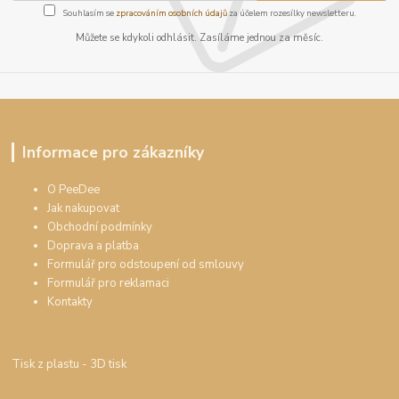
Souhlasím se
zpracováním osobních údajů
za účelem rozesílky newsletteru.
Můžete se kdykoli odhlásit. Zasíláme jednou za měsíc.
Informace pro zákazníky
O PeeDee
Jak nakupovat
Obchodní podmínky
Doprava a platba
Formulář pro odstoupení od smlouvy
Formulář pro reklamaci
Kontakty
Tisk z plastu
- 3D tisk