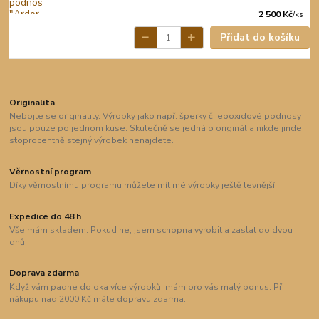
2 500 Kč
/
ks
Přidat do košíku
Originalita
Nebojte se originality. Výrobky jako např. šperky či epoxidové podnosy
jsou pouze po jednom kuse. Skutečně se jedná o originál a nikde jinde
stoprocentně stejný výrobek nenajdete.
Věrnostní program
Díky věrnostnímu programu můžete mít mé výrobky ještě levnější.
Expedice do 48 h
Vše mám skladem. Pokud ne, jsem schopna vyrobit a zaslat do dvou
dnů.
Doprava zdarma
Když vám padne do oka více výrobků, mám pro vás malý bonus. Při
nákupu nad 2000 Kč máte dopravu zdarma.