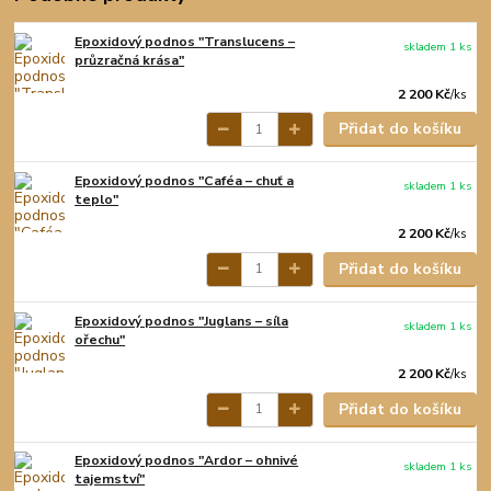
Epoxidový podnos "Translucens –
skladem 1 ks
průzračná krása"
2 200 Kč
/
ks
Přidat do košíku
Epoxidový podnos "Caféa – chuť a
skladem 1 ks
teplo"
2 200 Kč
/
ks
Přidat do košíku
Epoxidový podnos "Juglans – síla
skladem 1 ks
ořechu"
2 200 Kč
/
ks
Přidat do košíku
Epoxidový podnos "Ardor – ohnivé
skladem 1 ks
tajemství"