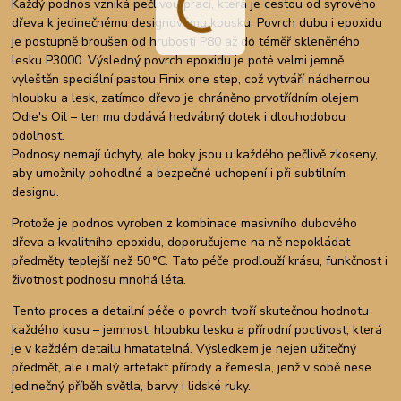
Každý podnos vzniká pečlivou prací, která je cestou od syrového
dřeva k jedinečnému designovému kousku. Povrch dubu i epoxidu
je postupně broušen od hrubosti P80 až do téměř skleněného
lesku P3000. Výsledný povrch epoxidu je poté velmi jemně
vyleštěn speciální pastou Finix one step, což vytváří nádhernou
hloubku a lesk, zatímco dřevo je chráněno prvotřídním olejem
Odie's Oil – ten mu dodává hedvábný dotek i dlouhodobou
odolnost.
Podnosy nemají úchyty, ale boky jsou u každého pečlivě zkoseny,
aby umožnily pohodlné a bezpečné uchopení i při subtilním
designu.
Protože je podnos vyroben z kombinace masivního dubového
dřeva a kvalitního epoxidu, doporučujeme na ně nepokládat
předměty teplejší než 50 °C. Tato péče prodlouží krásu, funkčnost i
životnost podnosu mnohá léta.
Tento proces a detailní péče o povrch tvoří skutečnou hodnotu
každého kusu – jemnost, hloubku lesku a přírodní poctivost, která
je v každém detailu hmatatelná. Výsledkem je nejen užitečný
předmět, ale i malý artefakt přírody a řemesla, jenž v sobě nese
jedinečný příběh světla, barvy i lidské ruky.