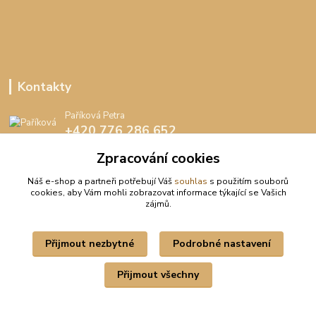
Kontakty
Paříková Petra
+420 776 286 652
(Po-Pá, 8-16 hod.)
Zpracování cookies
info@peedee.cz
Náš e-shop a partneři potřebují Váš
souhlas
s použitím souborů
cookies, aby Vám mohli zobrazovat informace týkající se Vašich
zájmů.
Přijmout nezbytné
Podrobné nastavení
Upravit sběr cookies.
Přijmout všechny
Vytvořeno na
Eshop-rychle.cz