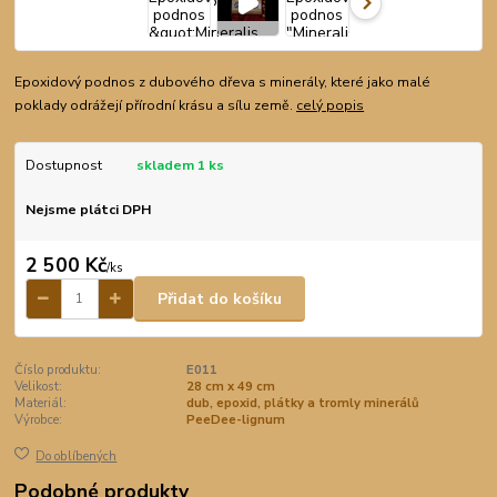
Epoxidový podnos z dubového dřeva s minerály, které jako malé
poklady odrážejí přírodní krásu a sílu země.
celý popis
Dostupnost
skladem 1 ks
Nejsme plátci DPH
2 500 Kč
/
ks
Přidat do košíku
Číslo produktu:
E011
Velikost:
28 cm x 49 cm
Materiál:
dub, epoxid, plátky a tromly minerálů
Výrobce:
PeeDee-lignum
Do oblíbených
Podobné produkty