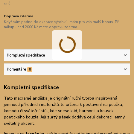
dnů.
Doprava zdarma
Když vám padne do oka více výrobků, mám pro vás malý bonus. Při
nákupu nad 2000 Kč máte dopravu zdarma.
Kompletní specifikace
Komentáře
0
Kompletní specifikace
Tato macramé andělka je originální ruční tvorba inspirovaná
jemností přírodních materiálů. Je určena k postavení na poličku,
komodu či sváteční stůl, kde vnese klid, harmonii a kousek
poetického kouzla. Její
zlatý pásek
dodává celé dekoraci jemný,
světelný akcent.
Jmenuje se
Jasněnka
, což je staré české jméno odvozené od slova