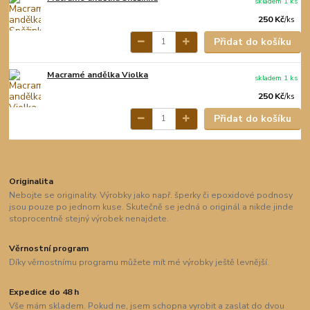
skladem 1 ks
250 Kč
/
ks
Přidat do košíku
Macramé andělka Violka
skladem 1 ks
250 Kč
/
ks
Přidat do košíku
Originalita
Nebojte se originality. Výrobky jako např. šperky či epoxidové podnosy
jsou pouze po jednom kuse. Skutečně se jedná o originál a nikde jinde
stoprocentně stejný výrobek nenajdete.
Věrnostní program
Díky věrnostnímu programu můžete mít mé výrobky ještě levnější.
Expedice do 48 h
Vše mám skladem. Pokud ne, jsem schopna vyrobit a zaslat do dvou