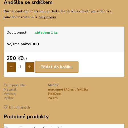
Andělka se srdíčkem
Ručně vyráběná macramé andělka Jasněnka s dřevěným srdcem z
přírodních materiálů.
celý popis
Dostupnost
skladem 1 ks
Nejsme plátci DPH
250 Kč
/
ks
Přidat do košíku
Číslo produktu:
Mc007
Materiál:
macramé šňůra, překližka
Výrobce:
PeeDee
Výška:
24 cm
Do oblíbených
Podobné produkty