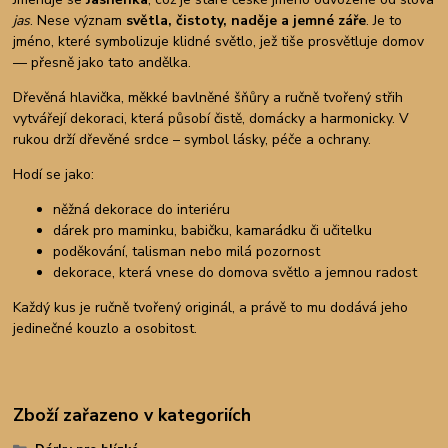
jas
. Nese význam
světla, čistoty, naděje a jemné záře
. Je to
jméno, které symbolizuje klidné světlo, jež tiše prosvětluje domov
— přesně jako tato andělka.
Dřevěná hlavička, měkké bavlněné šňůry a ručně tvořený střih
vytvářejí dekoraci, která působí čistě, domácky a harmonicky. V
rukou drží dřevěné srdce – symbol lásky, péče a ochrany.
Hodí se jako:
něžná dekorace do interiéru
dárek pro maminku, babičku, kamarádku či učitelku
poděkování, talisman nebo milá pozornost
dekorace, která vnese do domova světlo a jemnou radost
Každý kus je ručně tvořený originál, a právě to mu dodává jeho
jedinečné kouzlo a osobitost.
Zboží zařazeno v kategoriích