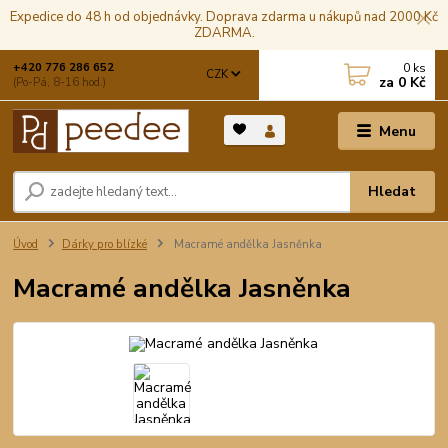
Expedice do 48 h od objednávky. Doprava zdarma u nákupů nad 2000 Kč
ZDARMA.
0
ks
+420 776 286 652
CZK
za
0 Kč
(Po-Pá, 8-16 hod.)
Menu
Hledat
Úvod
Dárky pro blízké
Macramé andělka Jasněnka
Macramé andělka Jasněnka