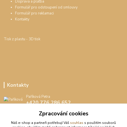
Doprava a platba
Formulář pro odstoupení od smlouvy
Formulář pro reklamaci
Kontakty
Tisk z plastu
- 3D tisk
Kontakty
Paříková Petra
+420 776 286 652
(Po-Pá, 8-16 hod.)
Zpracování cookies
info@peedee.cz
Náš e-shop a partneři potřebují Váš
souhlas
s použitím souborů