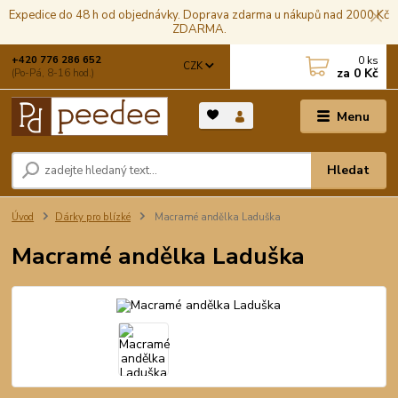
Expedice do 48 h od objednávky. Doprava zdarma u nákupů nad 2000 Kč
ZDARMA.
0
ks
+420 776 286 652
CZK
za
0 Kč
(Po-Pá, 8-16 hod.)
Menu
Hledat
Úvod
Dárky pro blízké
Macramé andělka Laduška
Macramé andělka Laduška