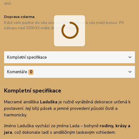
dnů.
Doprava zdarma
Když vám padne do oka více výrobků, mám pro vás malý bonus. Při
nákupu nad 2000 Kč máte dopravu zdarma.
Kompletní specifikace
Komentáře
0
Kompletní specifikace
Macramé andělka
Laduška
je ručně vyráběná dekorace určená k
postavení. Její bílý pásek a jemné provedení působí čistě a
harmonicky.
Jméno Laduška vychází ze jména Lada – bohyně
rodiny, krásy a
jara
, což dokonale ladí s andělčiným laskavým vzhledem.