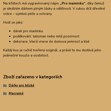
Na křídlech má vygravírovaný nápis
„Pro maminku“
, díky čemuž
je ideálním dárkem plným lásky a vděčnosti. V rukou drží dřevěné
srdce – symbol péče a ochrany.
Hodí se jako:
dárek pro maminku
poděkování, talisman nebo milá pozornost
dekorace, která vnese do domova jemnost a klid
Každý kus je ručně tvořený originál, a právě to mu dodává jeho
jedinečné kouzlo a osobitost.
Zboží zařazeno v kategoriích
Dárky pro blízké
Macramé