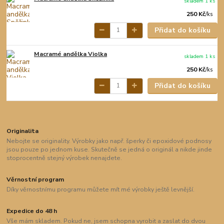
skladem 1 ks
250 Kč
/
ks
Přidat do košíku
Macramé andělka Violka
skladem 1 ks
250 Kč
/
ks
Přidat do košíku
Originalita
Nebojte se originality. Výrobky jako např. šperky či epoxidové podnosy
jsou pouze po jednom kuse. Skutečně se jedná o originál a nikde jinde
stoprocentně stejný výrobek nenajdete.
Věrnostní program
Díky věrnostnímu programu můžete mít mé výrobky ještě levnější.
Expedice do 48 h
Vše mám skladem. Pokud ne, jsem schopna vyrobit a zaslat do dvou