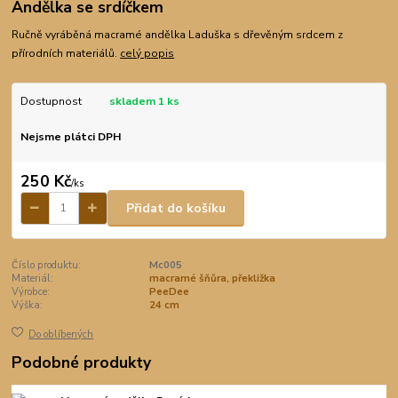
Andělka se srdíčkem
Ručně vyráběná macramé andělka Laduška s dřevěným srdcem z
přírodních materiálů.
celý popis
Dostupnost
skladem 1 ks
Nejsme plátci DPH
250 Kč
/
ks
Přidat do košíku
Číslo produktu:
Mc005
Materiál:
macramé šňůra, překližka
Výrobce:
PeeDee
Výška:
24 cm
Do oblíbených
Podobné produkty