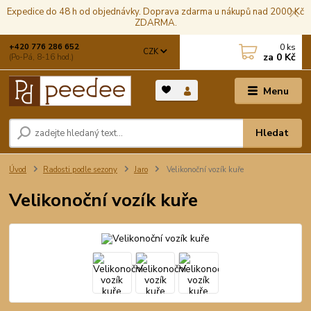
Expedice do 48 h od objednávky. Doprava zdarma u nákupů nad 2000 Kč
ZDARMA.
0
ks
+420 776 286 652
CZK
za
0 Kč
(Po-Pá, 8-16 hod.)
Menu
Hledat
Úvod
Radosti podle sezony
Jaro
Velikonoční vozík kuře
Velikonoční vozík kuře