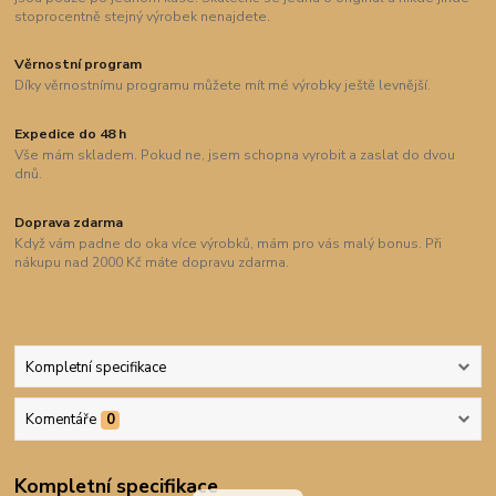
stoprocentně stejný výrobek nenajdete.
Věrnostní program
Díky věrnostnímu programu můžete mít mé výrobky ještě levnější.
Expedice do 48 h
Vše mám skladem. Pokud ne, jsem schopna vyrobit a zaslat do dvou
dnů.
Doprava zdarma
Když vám padne do oka více výrobků, mám pro vás malý bonus. Při
nákupu nad 2000 Kč máte dopravu zdarma.
Kompletní specifikace
Komentáře
0
Kompletní specifikace