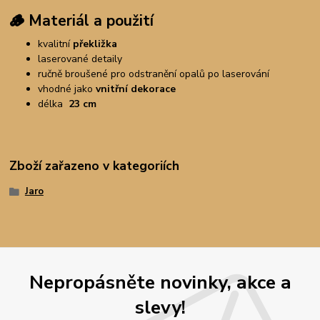
🪵
Materiál a použití
kvalitní
překližka
laserované detaily
ručně broušené pro odstranění opalů po laserování
vhodné jako
vnitřní dekorace
délka
23 cm
Zboží zařazeno v kategoriích
Jaro
Nepropásněte novinky, akce a
slevy!