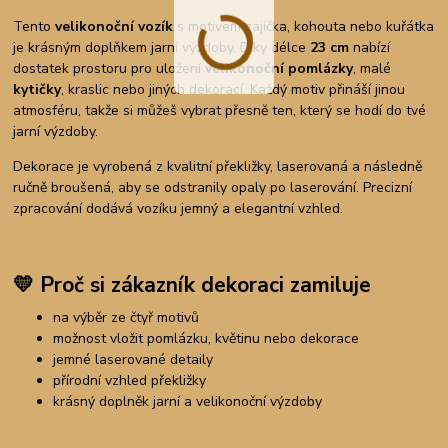
Tento
velikonoční vozík
s motivem zajíčka, kohouta nebo kuřátka
je krásným doplňkem jarní výzdoby. Díky délce
23 cm
nabízí
dostatek prostoru pro uložení
velikonoční pomlázky
, malé
kytičky
, kraslic nebo jiných dekorací. Každý motiv přináší jinou
atmosféru, takže si můžeš vybrat přesně ten, který se hodí do tvé
jarní výzdoby.
Dekorace je vyrobená z kvalitní překližky, laserovaná a následně
ručně broušená, aby se odstranily opaly po laserování. Precizní
zpracování dodává vozíku jemný a elegantní vzhled.
💛
Proč si zákazník dekoraci zamiluje
na výběr ze čtyř motivů
možnost vložit pomlázku, květinu nebo dekorace
jemné laserované detaily
přírodní vzhled překližky
krásný doplněk jarní a velikonoční výzdoby