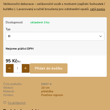
Velikonoční dekorace – velikonoční vozík s motivem (zajíček / kohoutek /
kuřátko ). Laserovaný a ručně broušený pro odstranění opalů.
celý popis
Dostupnost
skladem 3 ks
Typ
Nejsme plátci DPH
95 Kč
/
ks
Přidat do košíku
Číslo produktu:
D037-4
Velikost:
23 cm
Materiál:
překližka
Výrobce:
PeeDee-lignum
Do oblíbených