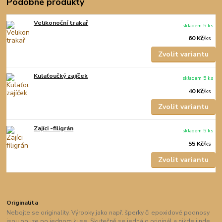
Podobné produkty
Velikonoční trakař
skladem 5 ks
60 Kč
/
ks
Zvolit variantu
Kulaťoučký zajíček
skladem 5 ks
40 Kč
/
ks
Zvolit variantu
Zajíci -filigrán
skladem 5 ks
55 Kč
/
ks
Zvolit variantu
Originalita
Nebojte se originality. Výrobky jako např. šperky či epoxidové podnosy
jsou pouze po jednom kuse. Skutečně se jedná o originál a nikde jinde