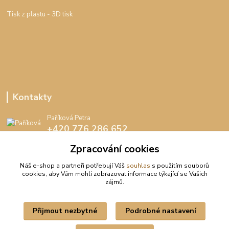
Tisk z plastu
- 3D tisk
Kontakty
Paříková Petra
+420 776 286 652
(Po-Pá, 8-16 hod.)
Zpracování cookies
info@peedee.cz
Náš e-shop a partneři potřebují Váš
souhlas
s použitím souborů
cookies, aby Vám mohli zobrazovat informace týkající se Vašich
zájmů.
Přijmout nezbytné
Podrobné nastavení