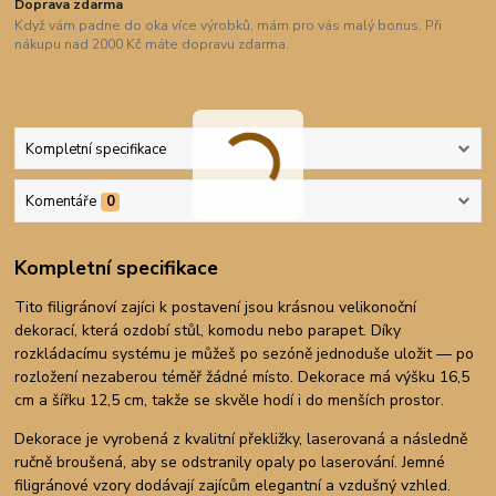
Doprava zdarma
Když vám padne do oka více výrobků, mám pro vás malý bonus. Při
nákupu nad 2000 Kč máte dopravu zdarma.
Kompletní specifikace
Komentáře
0
Kompletní specifikace
Tito filigránoví zajíci k postavení jsou krásnou velikonoční
dekorací, která ozdobí stůl, komodu nebo parapet. Díky
rozkládacímu systému je můžeš po sezóně jednoduše uložit — po
rozložení nezaberou téměř žádné místo. Dekorace má výšku 16,5
cm a šířku 12,5 cm, takže se skvěle hodí i do menších prostor.
Dekorace je vyrobená z kvalitní překližky, laserovaná a následně
ručně broušená, aby se odstranily opaly po laserování. Jemné
filigránové vzory dodávají zajícům elegantní a vzdušný vzhled.