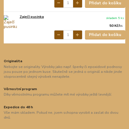
Přidat do košíku
Zaječí pusinka
skladem 5 ks
50 Kč
/
ks
Přidat do košíku
Originalita
Nebojte se originality. Výrobky jako např. šperky či epoxidové podnosy
jsou pouze po jednom kuse. Skutečně se jedná o originál a nikde jinde
stoprocentně stejný výrobek nenajdete.
Věrnostní program
Díky věrnostnímu programu můžete mít mé výrobky ještě levnější.
Expedice do 48 h
Vše mám skladem. Pokud ne, jsem schopna vyrobit a zaslat do dvou
dnů.