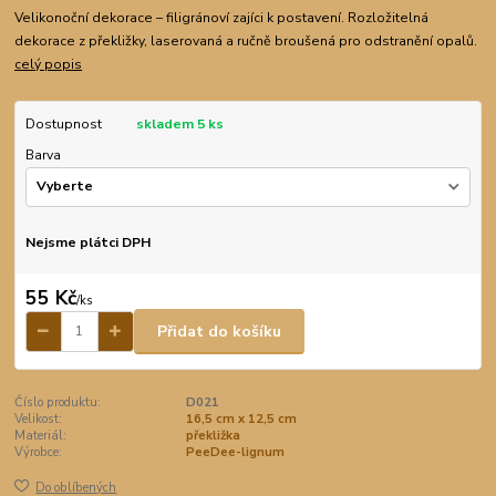
Velikonoční dekorace – filigránoví zajíci k postavení. Rozložitelná
dekorace z překližky, laserovaná a ručně broušená pro odstranění opalů.
celý popis
Dostupnost
skladem 5 ks
Barva
Nejsme plátci DPH
55 Kč
/
ks
Přidat do košíku
Číslo produktu:
D021
Velikost:
16,5 cm x 12,5 cm
Materiál:
překližka
Výrobce:
PeeDee-lignum
Do oblíbených