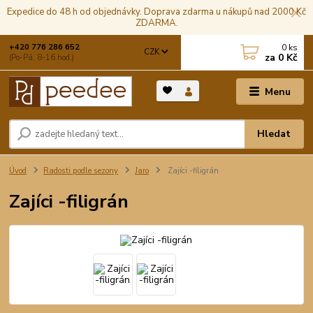
Expedice do 48 h od objednávky. Doprava zdarma u nákupů nad 2000 Kč
ZDARMA.
0
ks
+420 776 286 652
CZK
za
0 Kč
(Po-Pá, 8-16 hod.)
Menu
Hledat
Úvod
Radosti podle sezony
Jaro
Zajíci -filigrán
Zajíci -filigrán