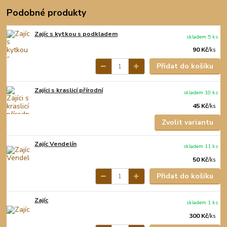
Podobné produkty
Zajíc s kytkou s podkladem
skladem 5 ks
90 Kč
/
ks
Přidat do košíku
Zajíci s kraslicí přírodní
skladem 10 ks
45 Kč
/
ks
Zvolit variantu
Zajíc Vendelín
skladem 11 ks
50 Kč
/
ks
Přidat do košíku
Zajíc
skladem 1 ks
300 Kč
/
ks