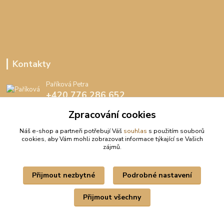
Kontakty
Paříková Petra
+420 776 286 652
(Po-Pá, 8-16 hod.)
Zpracování cookies
info@peedee.cz
Náš e-shop a partneři potřebují Váš
souhlas
s použitím souborů
cookies, aby Vám mohli zobrazovat informace týkající se Vašich
zájmů.
Přijmout nezbytné
Podrobné nastavení
Upravit sběr cookies.
Přijmout všechny
Vytvořeno na
Eshop-rychle.cz