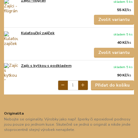
Zajíci -filigrán
skladem 5 ks
55 Kč
/
ks
Zvolit variantu
Kulaťoučký zajíček
skladem 5 ks
40 Kč
/
ks
Zvolit variantu
Zajíc s kytkou s podkladem
skladem 5 ks
90 Kč
/
ks
Přidat do košíku
Originalita
Nebojte se originality. Výrobky jako např. šperky či epoxidové podnosy
jsou pouze po jednom kuse. Skutečně se jedná o originál a nikde jinde
stoprocentně stejný výrobek nenajdete.