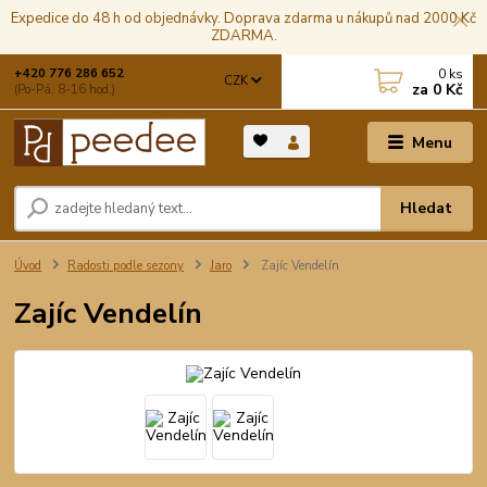
Expedice do 48 h od objednávky. Doprava zdarma u nákupů nad 2000 Kč
ZDARMA.
0
ks
+420 776 286 652
CZK
za
0 Kč
(Po-Pá, 8-16 hod.)
Menu
Hledat
Úvod
Radosti podle sezony
Jaro
Zajíc Vendelín
Zajíc Vendelín