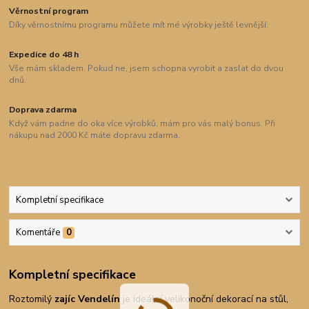
Věrnostní program
Díky věrnostnímu programu můžete mít mé výrobky ještě levnější.
Expedice do 48 h
Vše mám skladem. Pokud ne, jsem schopna vyrobit a zaslat do dvou
dnů.
Doprava zdarma
Když vám padne do oka více výrobků, mám pro vás malý bonus. Při
nákupu nad 2000 Kč máte dopravu zdarma.
Kompletní specifikace
Komentáře
0
Kompletní specifikace
Roztomilý
zajíc Vendelín
je ideální velikonoční dekorací na stůl,