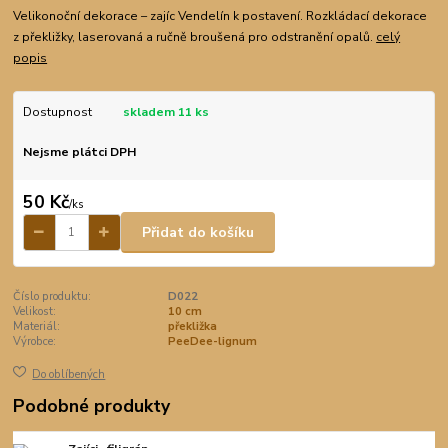
Velikonoční dekorace – zajíc Vendelín k postavení. Rozkládací dekorace
z překližky, laserovaná a ručně broušená pro odstranění opalů.
celý
popis
Dostupnost
skladem 11 ks
Nejsme plátci DPH
50 Kč
/
ks
Přidat do košíku
Číslo produktu:
D022
Velikost:
10 cm
Materiál:
překližka
Výrobce:
PeeDee-lignum
Do oblíbených
Podobné produkty