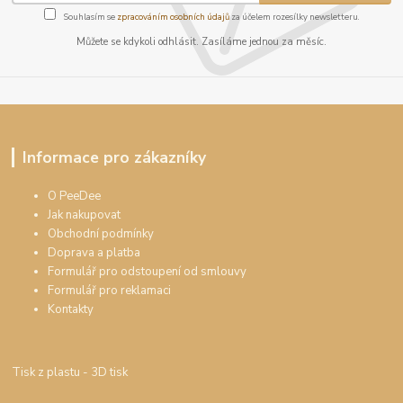
Souhlasím se
zpracováním osobních údajů
za účelem rozesílky newsletteru.
Můžete se kdykoli odhlásit. Zasíláme jednou za měsíc.
Informace pro zákazníky
O PeeDee
Jak nakupovat
Obchodní podmínky
Doprava a platba
Formulář pro odstoupení od smlouvy
Formulář pro reklamaci
Kontakty
Tisk z plastu
- 3D tisk