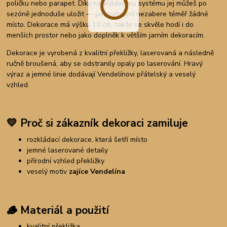
poličku nebo parapet. Díky rozkládacímu systému jej můžeš po
sezóně jednoduše uložit — po rozložení nezabere téměř žádné
místo. Dekorace má výšku 10 cm, takže se skvěle hodí i do
menších prostor nebo jako doplněk k větším jarním dekoracím.
Dekorace je vyrobená z kvalitní překližky, laserovaná a následně
ručně broušená, aby se odstranily opaly po laserování. Hravý
výraz a jemné linie dodávají Vendelínovi přátelský a veselý
vzhled.
💛
Proč si zákazník dekoraci zamiluje
rozkládací dekorace, která šetří místo
jemné laserované detaily
přírodní vzhled překližky
veselý motiv
zajíce Vendelína
🪵
Materiál a použití
kvalitní překližka