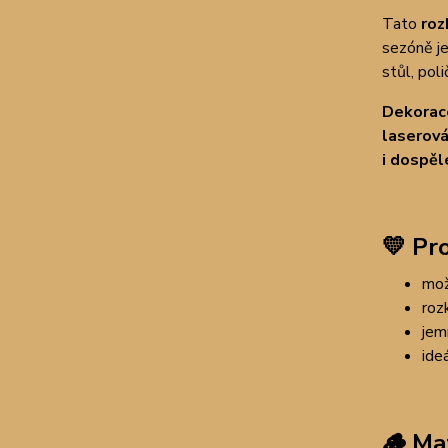
Tato
roz
sezóně j
stůl, pol
Dekorace
laserová
i dospěl
💛
Pro
mož
roz
jem
ideá
🪵
Mat