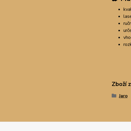
kva
las
ruč
urč
vho
roz
Zboží 
Jaro