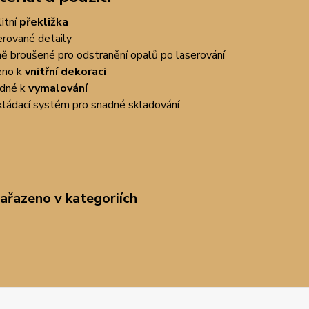
litní
překližka
erované detaily
ně broušené pro odstranění opalů po laserování
eno k
vnitřní dekoraci
dné k
vymalování
kládací systém pro snadné skladování
zařazeno v kategoriích