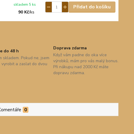
skladem 5 ks
Přidat do košíku
90 Kč
/
ks
Doprava zdarma
e do 48 h
Když vám padne do oka více
 skladem. Pokud ne, jsem
výrobků, mám pro vás malý bonus.
vyrobit a zaslat do dvou
Při nákupu nad 2000 Kč máte
dopravu zdarma.
Komentáře
0