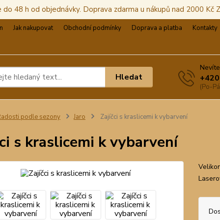
e do 48 h od objednávky. Doprava zdarma u nákupů nad 2000 Kč
m
Jak nakupovat
Obchodní podmínky
Doprava a platba
Kontakty
Nevíte
Hledat
+420
(Po-Pá
adosti podle sezony
Jaro
Zajíčci s kraslicemi k vybarvení
čci s kraslicemi k vybarvení
Veliko
Lasero
Dos