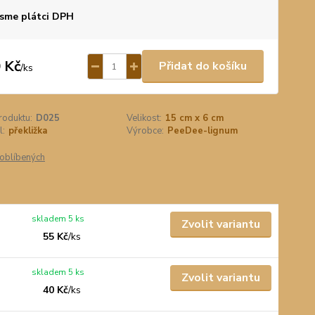
sme plátci DPH
 Kč
Přidat do košíku
/
ks
roduktu:
D025
Velikost:
15 cm x 6 cm
l:
překližka
Výrobce:
PeeDee-lignum
oblíbených
skladem 5 ks
Zvolit variantu
55 Kč
/
ks
skladem 5 ks
Zvolit variantu
40 Kč
/
ks