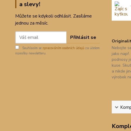
a slevy!
Můžete se kdykoli odhlásit. Zasíláme
jednou za měsíc.
Přihlásit se
Originali
Nebojte se
Souhlasím se
zpracováním osobních údajů
za účelem
jako např.
rozesílky newsletteru.
podnosy j
kuse. Skut
a nikde ji
výrobek n
Kompl
Komple