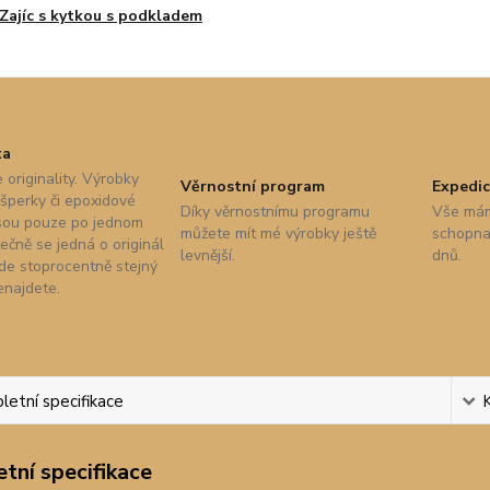
Zajíc s kytkou s podkladem
ta
 originality. Výrobky
Věrnostní program
Expedic
 šperky či epoxidové
Díky věrnostnímu programu
Vše mám
sou pouze po jednom
můžete mít mé výrobky ještě
schopna 
ečně se jedná o originál
levnější.
dnů.
nde stoprocentně stejný
enajdete.
etní specifikace
tní specifikace