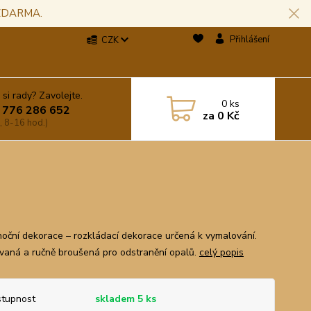
 ZDARMA.
Přihlášení
CZK
 si rady? Zavolejte.
0
ks
 776 286 652
za
0 Kč
, 8-16 hod.)
noční dekorace – rozkládací dekorace určená k vymalování.
vaná a ručně broušená pro odstranění opalů.
celý popis
tupnost
skladem 5 ks