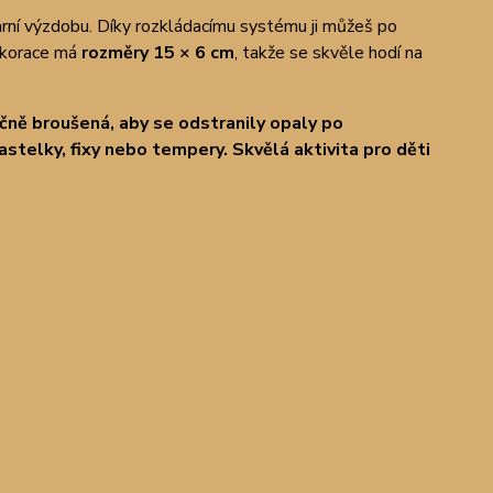
i jarní výzdobu. Díky rozkládacímu systému ji můžeš po
ekorace má
rozměry 15 × 6 cm
, takže se skvěle hodí na
učně broušená, aby se odstranily opaly po
astelky, fixy nebo tempery. Skvělá aktivita pro děti