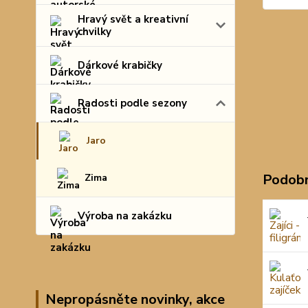
Hravý svět a kreativní
chvilky
Dárkové krabičky
Radosti podle sezony
Jaro
Podobn
Zima
Výroba na zakázku
Nepropásněte novinky, akce