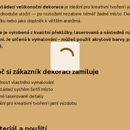
kládací velikonoční dekorace
je ideální pro kreativní tvoření 
ednoduše uložit — po rozložení nezabere téměř žádné místo. D
ičku nebo jako doplněk k větším aranžmá.
 je vyrobená z kvalitní překližky, laserovaná a následně r
ní. Je určená k vymalování – můžeš použít akrylové barvy, p
é.
č si zákazník dekoraci zamiluje
nost vlastního vymalování
kládací systém šetří místo
né laserované detaily
lní pro kreativní tvoření i jarní výzdobu
eriál a použití