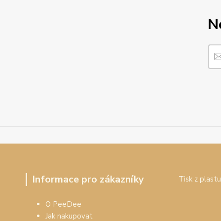
N
Informace pro zákazníky
Tisk z plastu
O PeeDee
Jak nakupovat