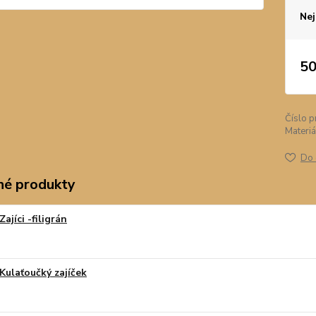
Nej
50
Číslo p
Materiá
Do 
é produkty
Zajíci -filigrán
Kulaťoučký zajíček