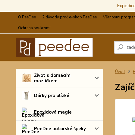
Expedic
O PeeDee
2 důvody proč e-shop PeeDee
Věrnostní progra
Ochrana soukromí
Úvod
R
Život s domácím
mazlíčkem
Zají
Dárky pro blízké
Epoxidová magie
PeeDee autorské špeky