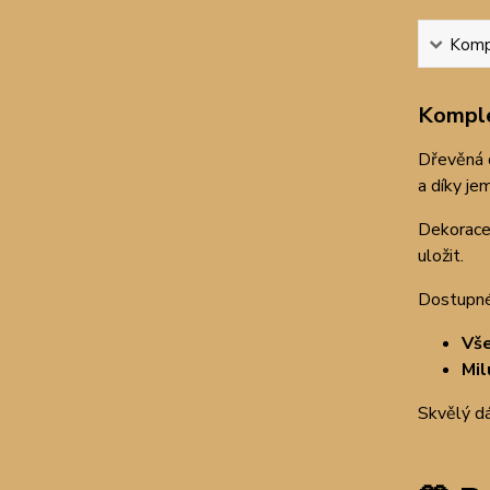
Kompl
Komple
Dřevěná 
a díky je
Dekorac
uložit.
Dostupné 
Vše
Mil
Skvělý dá