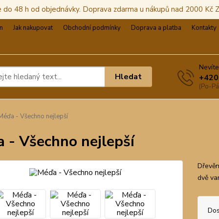
e do 48 h od objednávky. Doprava zdarma u nákupů nad 2000 Kč
m
Jak nakupovat
Obchodní podmínky
Doprava a platba
Kontakty
Nevíte
Hledat
+420
(Po-Pá
éďa - Všechno nejlepší
 - Všechno nejlepší
Dřevěn
dvě va
Dos