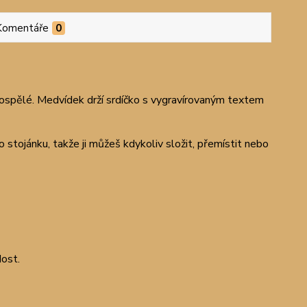
Komentáře
0
 dospělé. Medvídek drží srdíčko s vygravírovaným textem
stojánku, takže ji můžeš kdykoliv složit, přemístit nebo
dost.