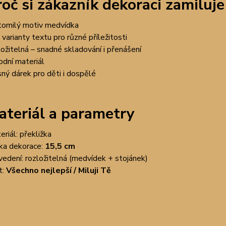
oč si zákazník dekoraci zamiluje
tomilý motiv medvídka
 varianty textu pro různé příležitosti
ložitelná – snadné skladování i přenášení
rodní materiál
sný dárek pro děti i dospělé
ateriál a parametry
eriál: překližka
ka dekorace:
15,5 cm
vedení: rozložitelná (medvídek + stojánek)
t:
Všechno nejlepší / Miluji Tě