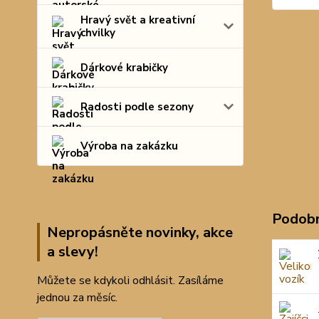
Hravý svět a kreativní
chvilky
Dárkové krabičky
Radosti podle sezony
Výroba na zakázku
Podobn
Nepropásněte novinky, akce
a slevy!
Můžete se kdykoli odhlásit. Zasíláme
jednou za měsíc.