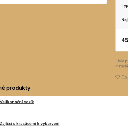
Ty
Nej
45
Číslo p
Materiá
Do 
é produkty
Velikonoční vozík
Zajíčci s kraslicemi k vybarvení