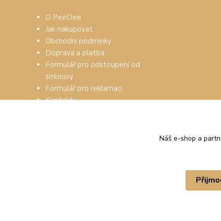
O PeeDee
Jak nakupovat
Obchodní podmínky
Doprava a platba
Formulář pro odstoupení od
smlouvy
Formulář pro reklamaci
Kontakty
Náš e-shop a partn
Přijmo