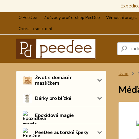
Expedic
O PeeDee
2 důvody proč e-shop PeeDee
Věrnostní progra
Ochrana soukromí
Úvod
M
Život s domácím
mazlíčkem
Méďa
Dárky pro blízké
Epoxidová magie
PeeDee autorské špeky