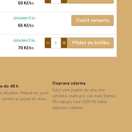
50 Kč
/
ks
skladem 5 ks
Zvolit variantu
55 Kč
/
ks
skladem 5 ks
Přidat do košíku
70 Kč
/
ks
Doprava zdarma
e do 48 h
Když vám padne do oka více
 skladem. Pokud ne, jsem
výrobků, mám pro vás malý bonus.
vyrobit a zaslat do dvou
Při nákupu nad 2000 Kč máte
dopravu zdarma.