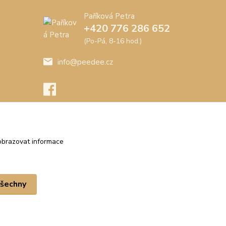
Paříková Petra
+420 776 286 652
(Po-Pá, 8-16 hod.)
info@peedee.cz
obrazovat informace
všechny
Vytvořeno na
Eshop-rychle.cz