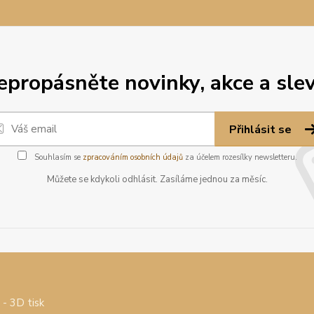
epropásněte novinky, akce a slev
Přihlásit se
Souhlasím se
zpracováním osobních údajů
za účelem rozesílky newsletteru.
Můžete se kdykoli odhlásit. Zasíláme jednou za měsíc.
- 3D tisk