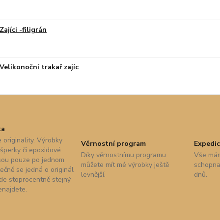
Zajíci -filigrán
Velikonoční trakař zajíc
ta
 originality. Výrobky
Věrnostní program
Expedic
 šperky či epoxidové
Díky věrnostnímu programu
Vše mám
sou pouze po jednom
můžete mít mé výrobky ještě
schopna 
ečně se jedná o originál
levnější.
dnů.
nde stoprocentně stejný
enajdete.