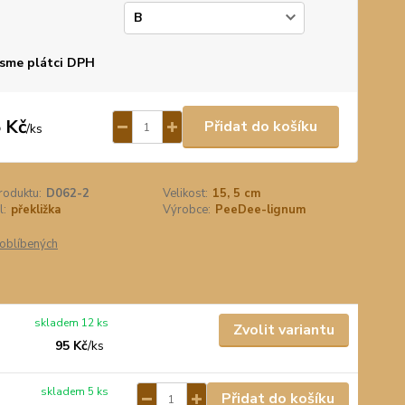
p
sme plátci DPH
 Kč
Přidat do košíku
/
ks
roduktu:
D062-2
Velikost:
15, 5 cm
l:
překližka
Výrobce:
PeeDee-lignum
oblíbených
skladem 12 ks
Zvolit variantu
95 Kč
/
ks
skladem 5 ks
Přidat do košíku