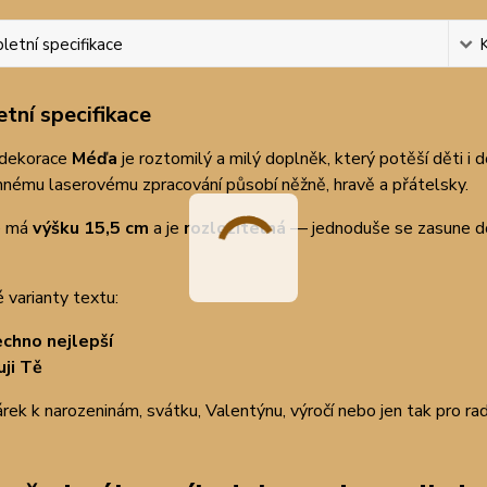
etní specifikace
tní specifikace
dekorace
Méďa
je roztomilý a milý doplněk, který potěší děti i
mnému laserovému zpracování působí něžně, hravě a přátelsky.
e má
výšku 15,5 cm
a je
rozložitelná
— jednoduše se zasune do 
varianty textu:
chno nejlepší
uji Tě
rek k narozeninám, svátku, Valentýnu, výročí nebo jen tak pro ra