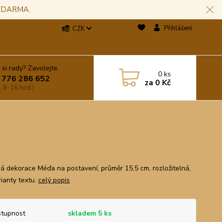
 ZDARMA.
Přihlášení
CZK
 si rady? Zavolejte.
0
ks
 776 286 652
za
0 Kč
, 8-16 hod.)
á dekorace Méďa na postavení, průměr 15,5 cm, rozložitelná,
rianty textu.
celý popis
tupnost
skladem 5 ks