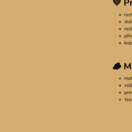
💛
Pr
roz
dvě
roz
pří
krá
🪵
M
mat
výš
pro
tex